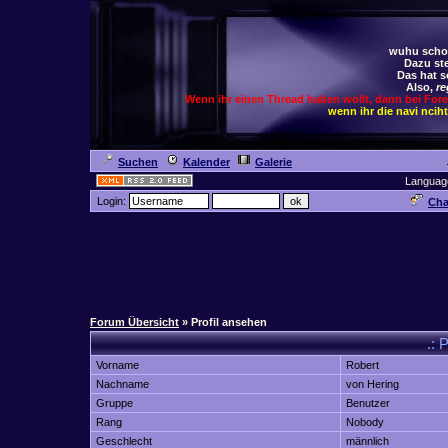
wuhu schoc
Dazu ste
Das hat s
Also,
re
Wenn ihr einen Thread haben wollt, dann bei For
wenn ihr die navi ncih
Suchen
Kalender
Galerie
Languag
Login:
Cha
Forum Übersicht
» Profil ansehen
.: 
Vorname
Robert
Nachname
von Hering
Gruppe
Benutzer
Rang
Nobody
Geschlecht
männlich