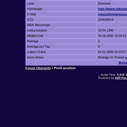
Land
Denmark
Homepage
http://www.robsisp
E-Mail
neunzehnvierneun
ICQ
324639019
MSN Messenger
Geburtsdatum
19.04.1990
Mitglied seit
06.06.2005 19:26:53
Beiträge
2
Beiträge pro Tag
0
zuletzt Online
01.01.2006 20:20:07
letzte Aktion
Beiträge im Thread
s
Beitr
Forum Übersicht
» Profil ansehen
.: Script-Time:
0,016
|
Powered by
ASP-Fas