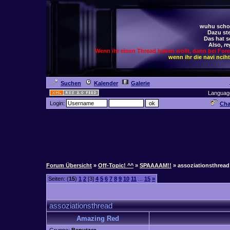
wuhu schoc
Dazu ste
Das hat s
Also,
re
Wenn ihr einen Thread haben wollt, dann bei For
wenn ihr die navi ncih
Suchen
Kalender
Galerie
Languag
Login:
Cha
Forum Übersicht
»
Off-Topic! ^^
»
SPAAAAM!!
» assoziationsthread
Seiten: (
15
)
1
2
[3]
4
5
6
7
8
9
10
11
...
15
»
assoziationsthread
Amazing Red