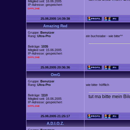
Mitglied seit: 16.06.2005
IP-Adresse: gespeichert
25.08.2005 14:39:38
Amazing Red
Gruppe:
Benutzer
Rang:
Ultra-Pro
ein buchstabe - wie bitte^^
Beiträge:
1035
Mitglied seit: 15.06.2005
IP-Adresse: gespeichert
25.08.2005 20:36:36
OmG
Gruppe:
Benutzer
Rang:
Ultra-Pro
wie bitte- höfflich
Beiträge:
1110
tut ma bitte mein Bi
Mitglied seit: 16.06.2005
IP-Adresse: gespeichert
25.08.2005 21:25:17
A.D.I.O.Z.