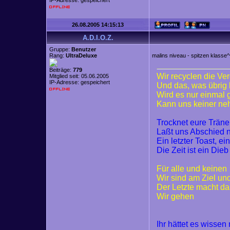
IP-Adresse: gespeichert
26.08.2005 14:15:13
A.D.I.O.Z.
Gruppe:
Benutzer
Rang:
UltraDeluxe
malins niveau - spitzen klasse^
Beiträge:
779
Wir recyclen die Ve
Mitglied seit: 05.06.2005
IP-Adresse: gespeichert
Und das, was übrig 
Wird es nur einmal
Kann uns keiner n
Trocknet eure Trän
Laßt uns Abschied
Ein letzter Toast, ei
Die Zeit ist ein Dieb
Für alle und keinen
Wir sind am Ziel un
Der Letzte macht da
Wir gehen
Ihr hättet es wisse