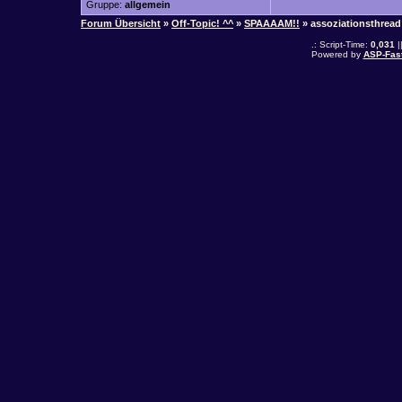
Gruppe:
allgemein
Forum Übersicht
»
Off-Topic! ^^
»
SPAAAAM!!
» assoziationsthread
.: Script-Time:
0,031
|
Powered by
ASP-Fas