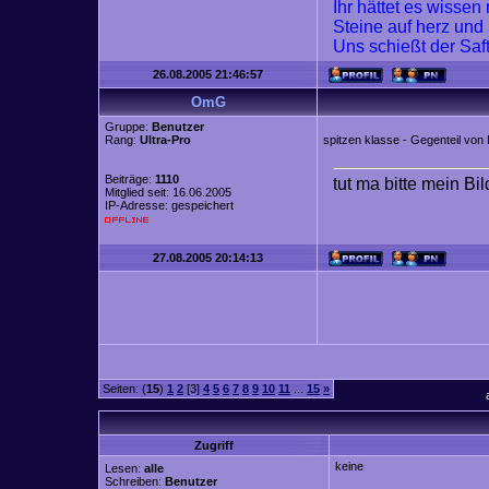
Ihr hättet es wisse
Steine auf herz und
Uns schießt der Saf
26.08.2005 21:46:57
OmG
Gruppe:
Benutzer
Rang:
Ultra-Pro
spitzen klasse - Gegenteil von 
Beiträge:
1110
tut ma bitte mein Bi
Mitglied seit: 16.06.2005
IP-Adresse: gespeichert
27.08.2005 20:14:13
Seiten: (
15
)
1
2
[3]
4
5
6
7
8
9
10
11
...
15
»
Zugriff
keine
Lesen:
alle
Schreiben:
Benutzer