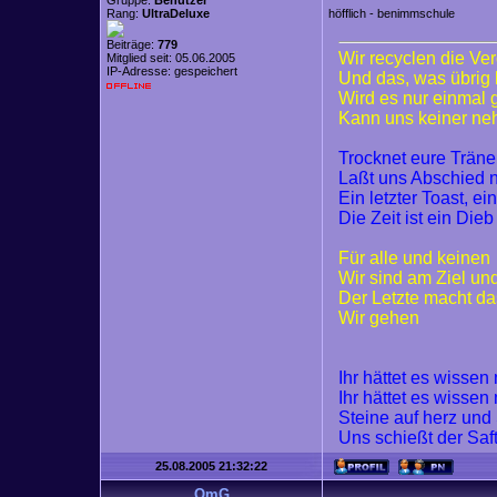
Gruppe:
Benutzer
Rang:
UltraDeluxe
höfflich - benimmschule
Beiträge:
779
Wir recyclen die Ve
Mitglied seit: 05.06.2005
IP-Adresse: gespeichert
Und das, was übrig 
Wird es nur einmal
Kann uns keiner n
Trocknet eure Trän
Laßt uns Abschied
Ein letzter Toast, ei
Die Zeit ist ein Dieb
Für alle und keinen
Wir sind am Ziel un
Der Letzte macht da
Wir gehen
Ihr hättet es wisse
Ihr hättet es wisse
Steine auf herz und
Uns schießt der Saf
25.08.2005 21:32:22
OmG