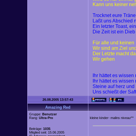
Kann uns keiner n
Trocknet eure Trän
Laßt uns Abschied
Ein letzter Toast, ei
Die Zeit ist ein Dieb
Für alle und keinen
Wir sind am Ziel un
Der Letzte macht da
Wir gehen
Ihr hättet es wisse
Ihr hättet es wisse
Steine auf herz und
Uns schießt der Saf
26.08.2005 13:57:43
Amazing Red
Gruppe:
Benutzer
Rang:
Ultra-Pro
kleine kinder- malins niveau^^
Beiträge:
1035
Mitglied seit: 15.06.2005