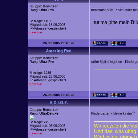
Gruppe:
Benutzer
Rang:
Ultra-Pro
benimmschule - sollte Malin hi
Beiträge:
1110
tut ma bitte mein Bi
Mitglied seit: 16.06.2005
IP-Adresse: gespeichert
26.08.2005 13:45:28
Amazing Red
Gruppe:
Benutzer
Rang:
Ultra-Pro
sollte Malin hingehen - Kinderg
Beiträge:
1035
Mitglied seit: 15.06.2005
IP-Adresse: gespeichert
26.08.2005 13:48:28
A.D.I.O.Z.
Gruppe:
Benutzer
Rang:
UltraDeluxe
Kindergarten - kleine kinder^^
Beiträge:
779
Wir recyclen die Ve
Mitglied seit: 05.06.2005
IP-Adresse: gespeichert
Und das, was übrig 
Wird es nur einmal