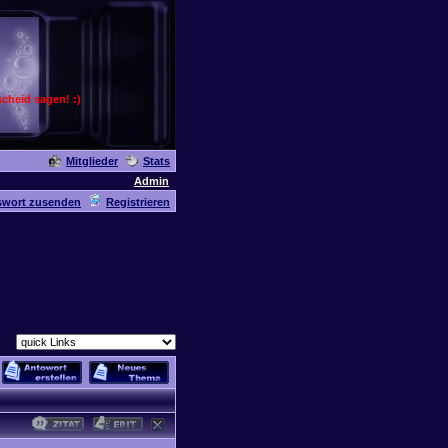
cheid sagen! :)
Mitglieder
Stats
Admin
swort zusenden
Registrieren