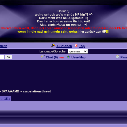
Hallu! :]
wuhu schock wo's merrüs HP hin?! ^^
Dazu steht was bei Allgemein! =)
Das hat schon so seine Richtigkeit!
Also,
registrieren
un
posten
!! =)
 Thread haben wollt, dann bei Forenwünsche reinposten oder mir per icq oder PN bes
wenn ihr die navi nciht mehr seht, gehts
hier zurück zur HP
!!!
lerie
Auktionen
Top
Language/Sprache:
Chat (
0
)
User-Map
Pas
new
»
SPAAAAM!!
» assoziationsthread
...
15
»