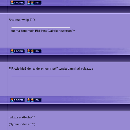
Braunschweig-F.R.
tut ma bitte mein Bild inna Galerie bewerten^^
F.R-wie hieß der andere nochmal^^...naja dann halt rulzzzzz
rulllzzzz- Alkohol^^
(Syntax oder so^^)