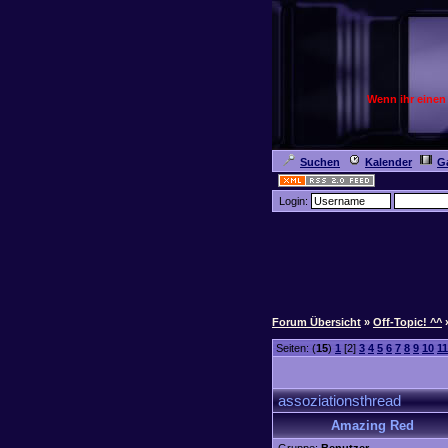
Wenn ihr einen
Suchen
Kalender
Ga
Login:
Forum Übersicht
»
Off-Topic! ^^
Seiten: (
15
)
1
[2]
3
4
5
6
7
8
9
10
11
assoziationsthread
Amazing Red