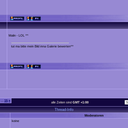
Malin - LOL ^^
tut ma bitte mein Bild inna Galerie bewerten^^
...
15
»
alle Zeiten sind
GMT +1:00
Thread-Info
Moderatoren
keine