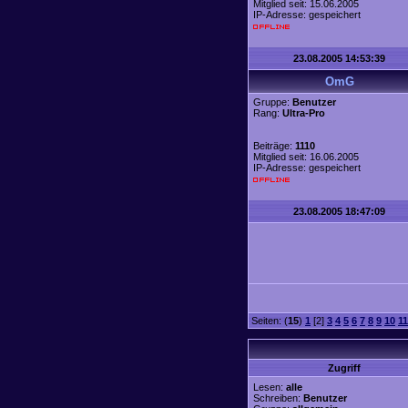
Mitglied seit: 15.06.2005
IP-Adresse: gespeichert
23.08.2005 14:53:39
OmG
Gruppe:
Benutzer
Rang:
Ultra-Pro
Beiträge:
1110
Mitglied seit: 16.06.2005
IP-Adresse: gespeichert
23.08.2005 18:47:09
Seiten: (
15
)
1
[2]
3
4
5
6
7
8
9
10
11
Zugriff
Lesen:
alle
Schreiben:
Benutzer