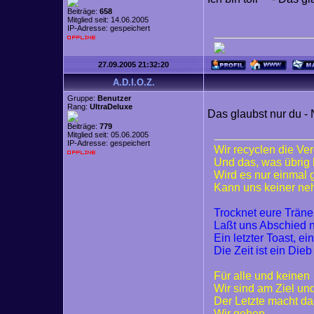
Beiträge:
658
Mitglied seit: 14.06.2005
IP-Adresse: gespeichert
27.09.2005 21:32:20
A.D.I.O.Z.
Gruppe:
Benutzer
Rang:
UltraDeluxe
Das glaubst nur du -
Beiträge:
779
Mitglied seit: 05.06.2005
IP-Adresse: gespeichert
Wir recyclen die Ve
Und das, was übrig 
Wird es nur einmal
Kann uns keiner n
Trocknet eure Trän
Laßt uns Abschied
Ein letzter Toast, ei
Die Zeit ist ein Dieb
Für alle und keinen
Wir sind am Ziel un
Der Letzte macht da
Wir gehen