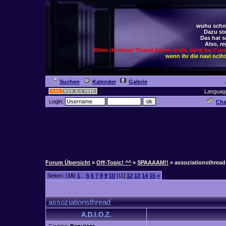
wuhu schoc
Dazu ste
Das hat s
Also,
re
Wenn ihr einen Thread haben wollt, dann bei For
wenn ihr die navi ncih
Suchen
Kalender
Galerie
Languag
Login:
Cha
Forum Übersicht
»
Off-Topic! ^^
»
SPAAAAM!!
» assoziationsthread
Seiten: (
15
)
1
..
5
6
7
8
9
10
[11]
12
13
14
15
»
assoziationsthread
A.D.I.O.Z.