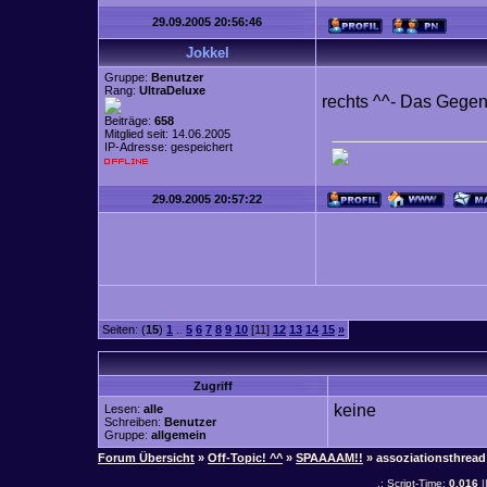
29.09.2005 20:56:46
Jokkel
Gruppe:
Benutzer
Rang:
UltraDeluxe
rechts ^^- Das Gegent
Beiträge:
658
Mitglied seit: 14.06.2005
IP-Adresse: gespeichert
29.09.2005 20:57:22
Seiten: (
15
)
1
..
5
6
7
8
9
10
[11]
12
13
14
15
»
Zugriff
keine
Lesen:
alle
Schreiben:
Benutzer
Gruppe:
allgemein
Forum Übersicht
»
Off-Topic! ^^
»
SPAAAAM!!
» assoziationsthread
.: Script-Time:
0,016
|