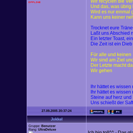
Wir recyclen die Ve
Und das, was übrig 
Wird es nur einmal
Kann uns keiner n
Trocknet eure Trän
Laßt uns Abschied
Ein letzter Toast, ei
Die Zeit ist ein Dieb
Für alle und keinen
Wir sind am Ziel un
Der Letzte macht da
Wir gehen
Ihr hättet es wisse
Ihr hättet es wisse
Steine auf herz und
Uns schießt der Saf
27.09.2005 20:37:24
Jokkel
Gruppe:
Benutzer
Rang:
UltraDeluxe
Ich bin toll^^ - Das g