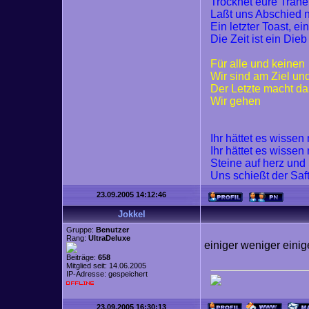
Trocknet eure Trän
Laßt uns Abschied
Ein letzter Toast, ei
Die Zeit ist ein Dieb
Für alle und keinen
Wir sind am Ziel un
Der Letzte macht da
Wir gehen
Ihr hättet es wisse
Ihr hättet es wisse
Steine auf herz und
Uns schießt der Saf
23.09.2005 14:12:46
Jokkel
Gruppe:
Benutzer
Rang:
UltraDeluxe
einiger weniger einig
Beiträge:
658
Mitglied seit: 14.06.2005
IP-Adresse: gespeichert
23.09.2005 16:30:13