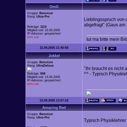
OmG
Gruppe:
Benutzer
Rang:
Ultra-Pro
Lieblingsspruch von d
abgefragt" (Gaus am 
Beiträge:
1110
Mitglied seit: 16.06.2005
IP-Adresse: gespeichert
tut ma bitte mein Bi
22.09.2005 21:40:58
Jokkel
Gruppe:
Benutzer
Rang:
UltraDeluxe
"Ihr braucht es nicht
^^ - Typisch Physikle
Beiträge:
658
Mitglied seit: 14.06.2005
IP-Adresse: gespeichert
23.09.2005 13:57:19
Amazing Red
Gruppe:
Benutzer
Rang:
Ultra-Pro
Typisch Physiklehrer 