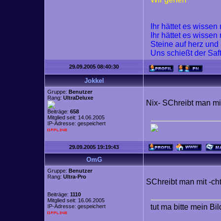
Ihr hättet es wisse
Ihr hättet es wisse
Steine auf herz und
Uns schießt der Saf
29.09.2005 08:40:30
Jokkel
Gruppe:
Benutzer
Rang:
UltraDeluxe
Nix- SChreibt man mit
Beiträge:
658
Mitglied seit: 14.06.2005
IP-Adresse: gespeichert
29.09.2005 19:19:43
OmG
Gruppe:
Benutzer
Rang:
Ultra-Pro
SChreibt man mit -cht
Beiträge:
1110
Mitglied seit: 16.06.2005
tut ma bitte mein Bi
IP-Adresse: gespeichert