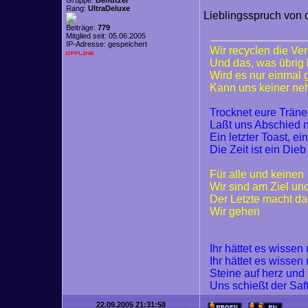
Gruppe:
Benutzer
Rang:
UltraDeluxe
Lieblingsspruch von 
Beiträge:
779
Mitglied seit: 05.06.2005
IP-Adresse: gespeichert
Wir recyclen die Ve
Und das, was übrig 
Wird es nur einmal
Kann uns keiner n
Trocknet eure Trän
Laßt uns Abschied
Ein letzter Toast, ei
Die Zeit ist ein Dieb
Für alle und keinen
Wir sind am Ziel un
Der Letzte macht da
Wir gehen
Ihr hättet es wisse
Ihr hättet es wisse
Steine auf herz und
Uns schießt der Saf
22.09.2005 21:31:58