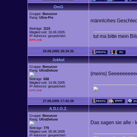
OmG
Gruppe:
Benutzer
Rang:
Ultra-Pro
männlcihes Geschlec
Beiträge:
1110
Mitglied seit: 16.06.2005
tut ma bitte mein Bi
IP-Adresse: gespeichert
24.09.2005 18:34:35
Jokkel
Gruppe:
Benutzer
Rang:
UltraDeluxe
(meins) Seeeeeeeeee
Beiträge:
658
Mitglied seit: 14.06.2005
IP-Adresse: gespeichert
27.09.2005 17:42:28
A.D.I.O.Z.
Gruppe:
Benutzer
Rang:
UltraDeluxe
Das sagen sie alle - I
Beiträge:
779
Mitglied seit: 05.06.2005
IP-Adresse: gespeichert