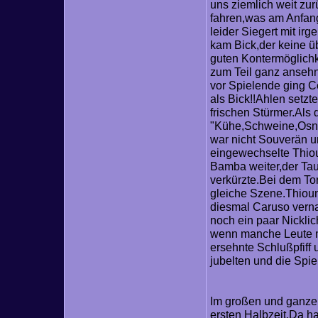
uns ziemlich weit zu
fahren,was am Anfang
leider Siegert mit i
kam Bick,der keine ü
guten Kontermöglichk
zum Teil ganz ansehn
vor Spielende ging Ce
als Bick!!Ahlen setzt
frischen Stürmer.Als
"Kühe,Schweine,Osna
war nicht Souverän u
eingewechselte Thiou
Bamba weiter,der Taue
verkürzte.Bei dem T
gleiche Szene.Thioun
diesmal Caruso verna
noch ein paar Nickli
wenn manche Leute m
ersehnte Schlußpfiff
jubelten und die Spi
Im großen und ganzen 
ersten Halbzeit.Da h