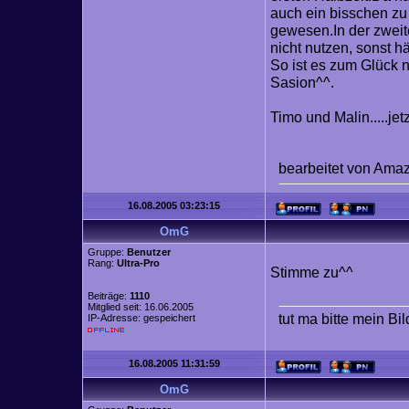
auch ein bisschen zu
gewesen.In der zweit
nicht nutzen, sonst h
So ist es zum Glück 
Sasion^^.
Timo und Malin.....je
bearbeitet von Ama
16.08.2005 03:23:15
OmG
Gruppe:
Benutzer
Rang:
Ultra-Pro
Stimme zu^^
Beiträge:
1110
Mitglied seit: 16.06.2005
tut ma bitte mein Bi
IP-Adresse: gespeichert
16.08.2005 11:31:59
OmG