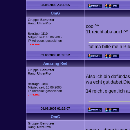
08.08.2005 23:39:05
OmG
Gruppe:
Benutzer
Rang:
Ultra-Pro
cool^^
11 reicht aba auch^^
Beiträge:
1110
Mitglied seit: 16.06.2005
IP-Adresse: gespeichert
tut ma bitte mein Bi
09.08.2005 01:05:52
Amazing Red
Gruppe:
Benutzer
Rang:
Ultra-Pro
Also ich bin dafür,d
wa echt gut dabei.Die
Beiträge:
1035
Mitglied seit: 15.06.2005
14 reicht eigentlich 
IP-Adresse: gespeichert
09.08.2005 01:19:07
OmG
Gruppe:
Benutzer
Rang:
Ultra-Pro
genau....dann is weni