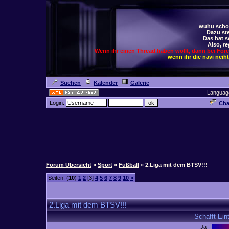
wuhu schoc
Dazu ste
Das hat s
Also,
re
Wenn ihr einen Thread haben wollt, dann bei For
wenn ihr die navi ncih
Suchen
Kalender
Galerie
Languag
Login:
Cha
Forum Übersicht
»
Sport
»
Fußball
» 2.Liga mit dem BTSV!!!
Seiten: (
10
)
1
2
[3]
4
5
6
7
8
9
10
»
2.Liga mit dem BTSV!!!
Schafft Ein
Ja