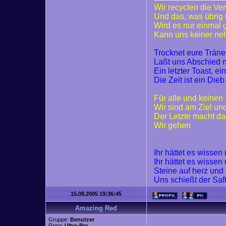
Wir recyclen die Ve
Und das, was übrig 
Wird es nur einmal
Kann uns keiner n
Trocknet eure Trän
Laßt uns Abschied
Ein letzter Toast, ei
Die Zeit ist ein Dieb
Für alle und keinen
Wir sind am Ziel un
Der Letzte macht da
Wir gehen
Ihr hättet es wisse
Ihr hättet es wisse
Steine auf herz und
Uns schießt der Saf
15.08.2005 19:36:45
Amazing Red
Gruppe:
Benutzer
Rang:
Ultra-Pro