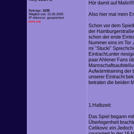
Hör damit auf Malin!!
Beiträge:
1035
Also hier mal mein Er
Mitglied seit: 15.06.2005
IP-Adresse: gespeichert
Schon vor dem Spielb
der Hamburgerstraße.
schon der erste Eintr
Nummer eins im Tor ,
mi "Stucki" Sprechch
Eintracht,unter riesi
paar Ahlener Fans üb
Mannschaftsaufstell
Aufwärmtraining der 
unserer Eintracht bek
betraten die beiden 
1.Halbzeit:
Das Spiel begann mit 
Überlegenheit bracht
Celikovic ein.Jedoch 
couragiert.In der 16.