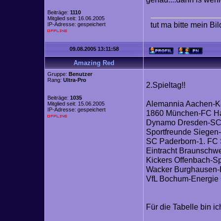
Beiträge:
1110
Mitglied seit: 16.06.2005
tut ma bitte mein Bi
IP-Adresse: gespeichert
09.08.2005 13:11:58
Amazing Red
Gruppe:
Benutzer
Rang:
Ultra-Pro
2.Spieltag!!
Beiträge:
1035
Alemannia Aachen-Kar
Mitglied seit: 15.06.2005
IP-Adresse: gespeichert
1860 München-FC Han
Dynamo Dresden-SC F
Sportfreunde Siegen-
SC Paderborn-1. FC S
Eintracht Braunschwe
Kickers Offenbach-Sp
Wacker Burghausen-E
VfL Bochum-Energie C
Für die Tabelle bin ic