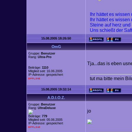
Ihr hättet es wisse
Ihr hättet es wisse
Steine auf herz und
Uns schießt der Saf
15.08.2005 18:26:50
OmG
Gruppe:
Benutzer
Rang:
Ultra-Pro
Tja...das is eben usn
Beiträge:
1110
Mitglied seit: 16.06.2005
IP-Adresse: gespeichert
tut ma bitte mein Bi
15.08.2005 19:32:14
A.D.I.O.Z.
Gruppe:
Benutzer
Rang:
UltraDeluxe
jo
Beiträge:
779
Mitglied seit: 05.06.2005
IP-Adresse: gespeichert