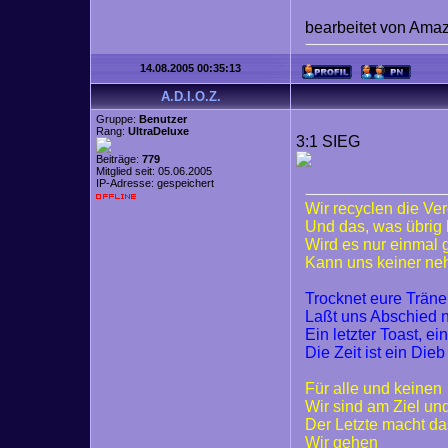
bearbeitet von Ama
14.08.2005 00:35:13
A.D.I.O.Z.
Gruppe:
Benutzer
Rang:
UltraDeluxe
3:1 SIEG
Beiträge:
779
Mitglied seit: 05.06.2005
IP-Adresse: gespeichert
Wir recyclen die Ve
Und das, was übrig 
Wird es nur einmal
Kann uns keiner n
Trocknet eure Trän
Laßt uns Abschied
Ein letzter Toast, ei
Die Zeit ist ein Dieb
Für alle und keinen
Wir sind am Ziel un
Der Letzte macht da
Wir gehen