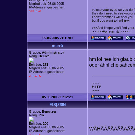
Beiträge:
200
Mitglied seit: 05.06.2005
IP-Adresse: gespeichert
>close your eyes so you don't
they don' need to see you cry
I can't promise i will heal you..
but if you want to i will try<
>>>And i hope you'll find yo
>>>>>>For eternity<<<<<<
05.06.2005 21:11:09
merrü
Gruppe:
Administrator
Rang:
Deluxe
hm lol nee ich glaub 
oder ähnliche sahcen 
Beiträge:
271
Mitglied seit: 05.06.2005
IP-Adresse: gespeichert
~~~~
HILFE
~~~~
05.06.2005 21:12:29
EIS|Z!0N
Gruppe:
Benutzer
Rang:
Pro
Beiträge:
200
Mitglied seit: 05.06.2005
WÄHÄÄÄÄÄÄÄÄÄÄ
IP-Adresse: gespeichert