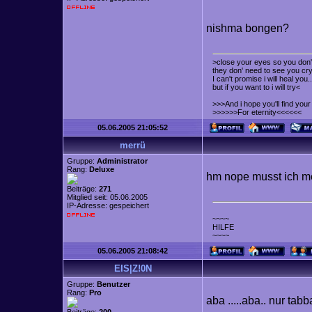
nishma bongen?
>close your eyes so you don't
they don' need to see you cry
I can't promise i will heal you..
but if you want to i will try<
>>>And i hope you'll find yo
>>>>>>For eternity<<<<<<
05.06.2005 21:05:52
merrü
Gruppe:
Administrator
Rang:
Deluxe
hm nope musst ich me
Beiträge:
271
Mitglied seit: 05.06.2005
IP-Adresse: gespeichert
~~~~
HILFE
~~~~
05.06.2005 21:08:42
EIS|Z!0N
Gruppe:
Benutzer
Rang:
Pro
aba .....aba.. nur ta