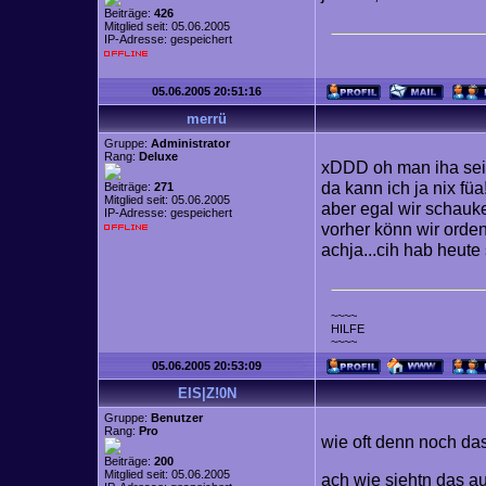
Beiträge:
426
Mitglied seit: 05.06.2005
IP-Adresse: gespeichert
05.06.2005 20:51:16
merrü
Gruppe:
Administrator
Rang:
Deluxe
xDDD oh man iha sei
da kann ich ja nix füa
Beiträge:
271
Mitglied seit: 05.06.2005
aber egal wir schauk
IP-Adresse: gespeichert
vorher könn wir orden
achja...cih hab heute
~~~~
HILFE
~~~~
05.06.2005 20:53:09
EIS|Z!0N
Gruppe:
Benutzer
Rang:
Pro
wie oft denn noch da
Beiträge:
200
Mitglied seit: 05.06.2005
ach wie siehtn das au