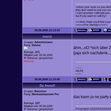
>close your eyes so you don't
they don' need to see you cry
I can't promise i will heal you..
but if you want to i will try<
>>>And i hope you'll find yo
>>>>>>For eternity<<<<<<
05.06.2005 21:13:43
merrü
Gruppe:
Administrator
Rang:
Deluxe
ähm...oO *sich über 
Beiträge:
271
(jaja sich nachdenk...
Mitglied seit: 05.06.2005
IP-Adresse: gespeichert
~~~~
HILFE
~~~~
05.06.2005 21:15:40
Da Annulf
Gruppe:
Benutzer
Rang:
Mmmasterposter Pro
das kann ja ne party
Beiträge:
137
Mitglied seit: 05.06.2005
Frrosstann-rUUUUUUUUUU
IP-Adresse: gespeichert