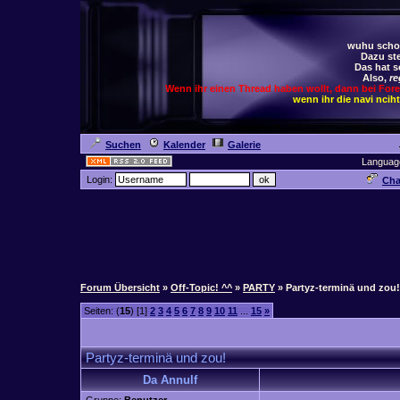
wuhu schoc
Dazu ste
Das hat s
Also,
re
Wenn ihr einen Thread haben wollt, dann bei For
wenn ihr die navi ncih
Suchen
Kalender
Galerie
Languag
Login:
Cha
Forum Übersicht
»
Off-Topic! ^^
»
PARTY
» Partyz-terminä und zou!
Seiten: (
15
) [1]
2
3
4
5
6
7
8
9
10
11
...
15
»
Partyz-terminä und zou!
Da Annulf