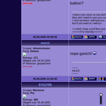
IP-Adresse: gespeichert
balkon?
>close your eyes so you don't
they don' need to see you cry
I can't promise i will heal you..
but if you want to i will try<
>>>And i hope you'll find yo
>>>>>>For eternity<<<<<<
05.06.2005 20:59:05
merrü
Gruppe:
Administrator
Rang:
Deluxe
nope ganich!
Beiträge:
271
Mitglied seit: 05.06.2005
IP-Adresse: gespeichert
~~~~
HILFE
~~~~
05.06.2005 21:02:00
EIS|Z!0N
Gruppe:
Benutzer
Rang:
Pro
Beiträge:
200
Mitglied seit: 05.06.2005
IP-Adresse: gespeichert