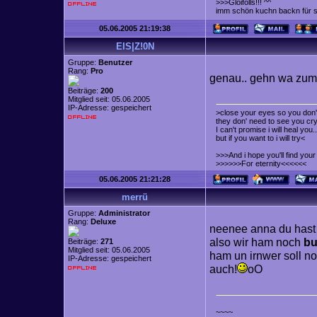
>>>Gloifolls!!! ^^
imm schön kuchn backn für
05.06.2005 21:19:38
EIS|Z!0N
Gruppe:
Benutzer
Rang:
Pro
genau.. gehn wa zum
Beiträge:
200
Mitglied seit: 05.06.2005
IP-Adresse: gespeichert
>close your eyes so you don't
they don' need to see you cry
I can't promise i will heal you..
but if you want to i will try<
>>>And i hope you'll find yo
>>>>>>For eternity<<<<<<
05.06.2005 21:21:28
merrü
Gruppe:
Administrator
Rang:
Deluxe
neenee anna du hast 
also wir ham noch
bu
Beiträge:
271
Mitglied seit: 05.06.2005
ham un irnwer soll n
IP-Adresse: gespeichert
auch!
oO
~~~~