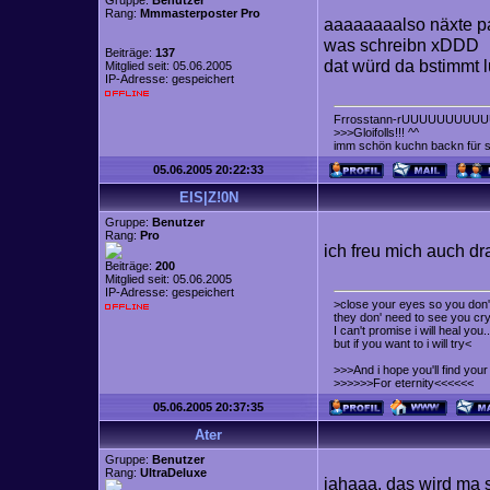
Gruppe:
Benutzer
Rang:
Mmmasterposter Pro
aaaaaaaalso näxte par
was schreibn xDDD
Beiträge:
137
dat würd da bstimmt l
Mitglied seit: 05.06.2005
IP-Adresse: gespeichert
Frrosstann-rUUUUUUUUUU
>>>Gloifolls!!! ^^
imm schön kuchn backn für
05.06.2005 20:22:33
EIS|Z!0N
Gruppe:
Benutzer
Rang:
Pro
ich freu mich auch d
Beiträge:
200
Mitglied seit: 05.06.2005
IP-Adresse: gespeichert
>close your eyes so you don't
they don' need to see you cry
I can't promise i will heal you..
but if you want to i will try<
>>>And i hope you'll find yo
>>>>>>For eternity<<<<<<
05.06.2005 20:37:35
Ater
Gruppe:
Benutzer
Rang:
UltraDeluxe
jahaaa, das wird m