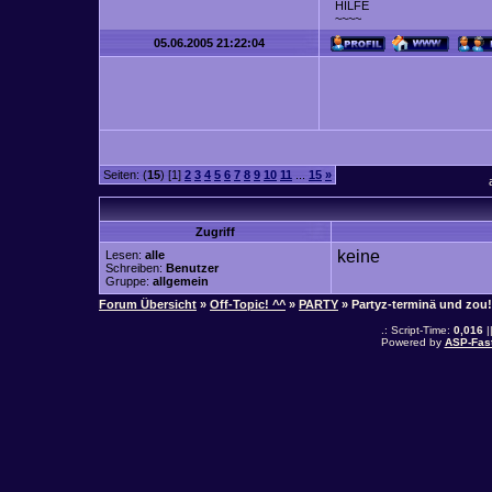
HILFE
~~~~
05.06.2005 21:22:04
Seiten: (
15
) [1]
2
3
4
5
6
7
8
9
10
11
...
15
»
Zugriff
keine
Lesen:
alle
Schreiben:
Benutzer
Gruppe:
allgemein
Forum Übersicht
»
Off-Topic! ^^
»
PARTY
» Partyz-terminä und zou!
.: Script-Time:
0,016
|
Powered by
ASP-Fas