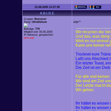
21.08.2005 13:27:39
A.D.I.O.Z.
Gruppe:
Benutzer
Rang:
UltraDeluxe
ahja^^
Beiträge:
779
Wir recyclen die Ve
Mitglied seit: 05.06.2005
IP-Adresse: gespeichert
Und das, was übrig 
Wird es nur einmal
Kann uns keiner n
Trocknet eure Trän
Laßt uns Abschied
Ein letzter Toast, ei
Die Zeit ist ein Dieb
Für alle und keinen
Wir sind am Ziel un
Der Letzte macht da
Wir gehen
Ihr hättet es wisse
Ihr hättet es wisse