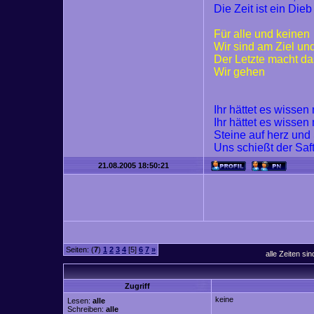
Die Zeit ist ein Dieb
Für alle und keinen
Wir sind am Ziel un
Der Letzte macht da
Wir gehen
Ihr hättet es wisse
Ihr hättet es wisse
Steine auf herz und
Uns schießt der Saf
21.08.2005 18:50:21
Seiten: (
7
)
1
2
3
4
[5]
6
7
»
alle Zeiten si
Zugriff
keine
Lesen:
alle
Schreiben:
alle