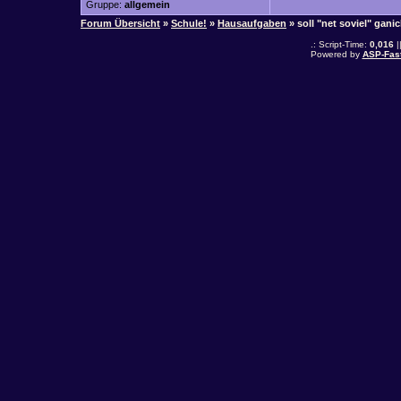
Gruppe:
allgemein
Forum Übersicht
»
Schule!
»
Hausaufgaben
» soll "net soviel" gan
.: Script-Time:
0,016
|
Powered by
ASP-Fas