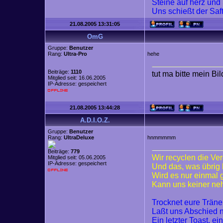
Steine auf herz und
Uns schießt der Saf
21.08.2005 13:31:05
OmG
Gruppe:
Benutzer
Rang:
Ultra-Pro
hehe
Beiträge:
1110
tut ma bitte mein Bi
Mitglied seit: 16.06.2005
IP-Adresse: gespeichert
21.08.2005 13:44:28
A.D.I.O.Z.
Gruppe:
Benutzer
Rang:
UltraDeluxe
hnmmmmm
Beiträge:
779
Wir recyclen die Ve
Mitglied seit: 05.06.2005
IP-Adresse: gespeichert
Und das, was übrig 
Wird es nur einmal
Kann uns keiner n
Trocknet eure Trän
Laßt uns Abschied
Ein letzter Toast, ei