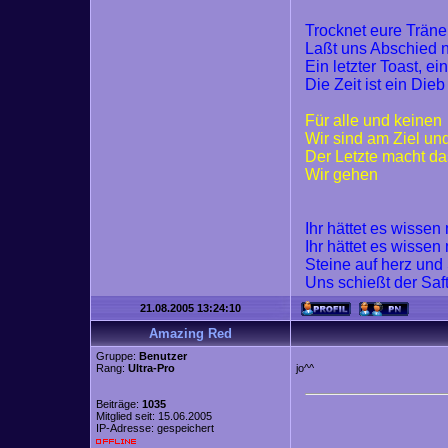
Trocknet eure Trän
Laßt uns Abschied
Ein letzter Toast, ei
Die Zeit ist ein Dieb
Für alle und keinen
Wir sind am Ziel un
Der Letzte macht da
Wir gehen
Ihr hättet es wisse
Ihr hättet es wisse
Steine auf herz und
Uns schießt der Saf
21.08.2005 13:24:10
Amazing Red
Gruppe:
Benutzer
Rang:
Ultra-Pro
jo^^
Beiträge:
1035
Mitglied seit: 15.06.2005
IP-Adresse: gespeichert