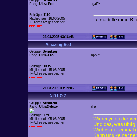
Gruppe:
Benutzer
Rang:
Ultra-Pro
egal^^
Beiträge:
1110
Mitglied seit: 16.06.2005
tut ma bitte mein Bi
IP-Adresse: gespeichert
21.08.2005 03:18:46
Amazing Red
Gruppe:
Benutzer
Rang:
Ultra-Pro
japp^^
Beiträge:
1035
Mitglied seit: 15.06.2005
IP-Adresse: gespeichert
21.08.2005 03:19:06
A.D.I.O.Z.
Gruppe:
Benutzer
Rang:
UltraDeluxe
aha
Beiträge:
779
Wir recyclen die Ve
Mitglied seit: 05.06.2005
IP-Adresse: gespeichert
Und das, was übrig 
Wird es nur einmal
Kann uns keiner n