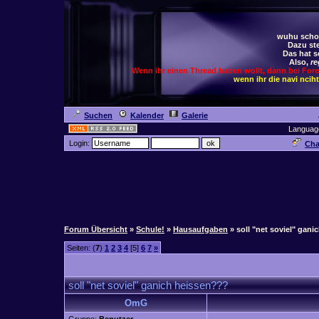
wuhu schoc
Dazu ste
Das hat s
Also,
re
Wenn ihr einen Thread haben wollt, dann bei For
wenn ihr die navi ncih
Suchen
Kalender
Galerie
Languag
Login:
Cha
Forum Übersicht
»
Schule!
»
Hausaufgaben
» soll "net soviel" gan
Seiten: (
7
)
1
2
3
4
[5]
6
7
»
soll "net soviel" ganich heissen???
OmG