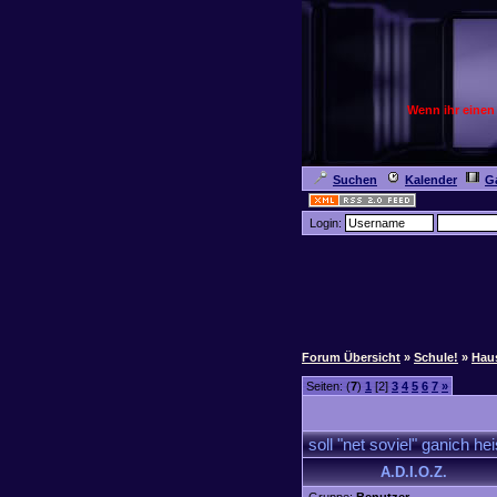
Wenn ihr einen
Suchen
Kalender
Ga
Login:
Forum Übersicht
»
Schule!
»
Hau
Seiten: (
7
)
1
[2]
3
4
5
6
7
»
soll "net soviel" ganich h
A.D.I.O.Z.