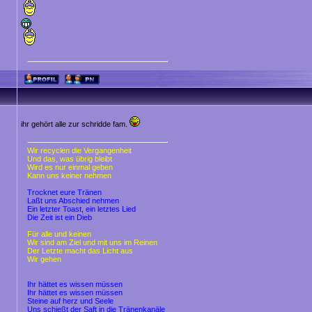
ihr gehört alle zur schridde fam.
Wir recyclen die Vergangenheit
Und das, was übrig bleibt
Wird es nur einmal geben
Kann uns keiner nehmen
Trocknet eure Tränen
Laßt uns Abschied nehmen
Ein letzter Toast, ein letztes Lied
Die Zeit ist ein Dieb
Für alle und keinen
Wir sind am Ziel und mit uns im Reinen
Der Letzte macht das Licht aus
Wir gehen
Ihr hättet es wissen müssen
Ihr hättet es wissen müssen
Steine auf herz und Seele
Uns schießt der Saft in die Tränenkanäle