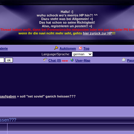
Hallu! :]
wuhu schock wo's merrüs HP hin?! ^^
Dazu steht was bei Allgemein! =)
Das hat schon so seine Richtigkeit!
Also,
registrieren
un
posten
!! =)
 Thread haben wollt, dann bei Forenwünsche reinposten oder mir per icq oder PN bes
wenn ihr die navi nciht mehr seht, gehts
hier zurück zur HP
!!!
lerie
Auktionen
Top
Language/Sprache:
Chat (
0
)
User-Map
Pas
new
saufgaben
» soll "net soviel" ganich heissen???
eissen???