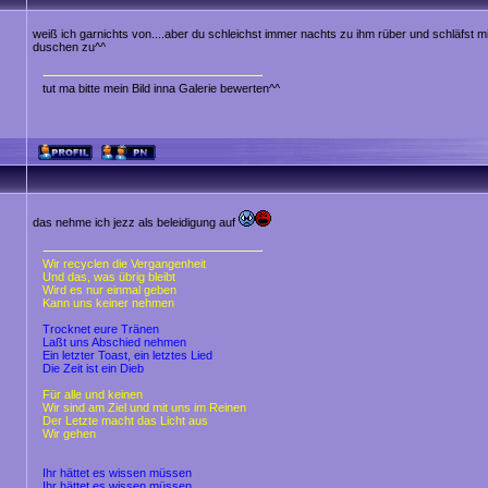
weiß ich garnichts von....aber du schleichst immer nachts zu ihm rüber und schläfst 
duschen zu^^
tut ma bitte mein Bild inna Galerie bewerten^^
das nehme ich jezz als beleidigung auf
Wir recyclen die Vergangenheit
Und das, was übrig bleibt
Wird es nur einmal geben
Kann uns keiner nehmen
Trocknet eure Tränen
Laßt uns Abschied nehmen
Ein letzter Toast, ein letztes Lied
Die Zeit ist ein Dieb
Für alle und keinen
Wir sind am Ziel und mit uns im Reinen
Der Letzte macht das Licht aus
Wir gehen
Ihr hättet es wissen müssen
Ihr hättet es wissen müssen