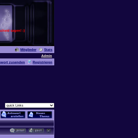
cheid sagen! :)
Mitglieder
Stats
Admin
swort zusenden
Registrieren