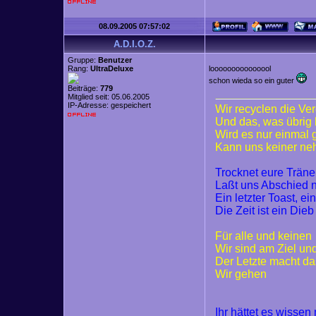
08.09.2005 07:57:02
A.D.I.O.Z.
Gruppe:
Benutzer
Rang:
UltraDeluxe
looooooooooooool
schon wieda so ein guter
Beiträge:
779
Mitglied seit: 05.06.2005
IP-Adresse: gespeichert
Wir recyclen die Ve
Und das, was übrig 
Wird es nur einmal
Kann uns keiner n
Trocknet eure Trän
Laßt uns Abschied
Ein letzter Toast, ei
Die Zeit ist ein Dieb
Für alle und keinen
Wir sind am Ziel un
Der Letzte macht da
Wir gehen
Ihr hättet es wisse