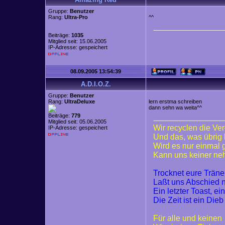
Gruppe:
Benutzer
Rang:
Ultra-Pro
^^
Beiträge:
1035
Mitglied seit: 15.06.2005
IP-Adresse: gespeichert
08.09.2005 13:54:39
A.D.I.O.Z.
Gruppe:
Benutzer
Rang:
UltraDeluxe
lern erstma schreiben
dann sehn wa weita^^
Beiträge:
779
Mitglied seit: 05.06.2005
Wir recyclen die Ve
IP-Adresse: gespeichert
Und das, was übrig 
Wird es nur einmal
Kann uns keiner n
Trocknet eure Trän
Laßt uns Abschied
Ein letzter Toast, ei
Die Zeit ist ein Dieb
Für alle und keinen