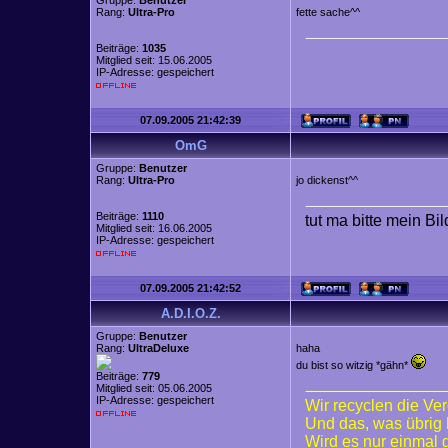
Gruppe:
Benutzer
Rang:
Ultra-Pro
fette sache^^
Beiträge:
1035
Mitglied seit: 15.06.2005
IP-Adresse: gespeichert
07.09.2005 21:42:39
OmG
Gruppe:
Benutzer
Rang:
Ultra-Pro
jo dickenst^^
Beiträge:
1110
tut ma bitte mein Bi
Mitglied seit: 16.06.2005
IP-Adresse: gespeichert
07.09.2005 21:42:52
A.D.I.O.Z.
Gruppe:
Benutzer
Rang:
UltraDeluxe
haha
du bist so witzig *gähn*
Beiträge:
779
Mitglied seit: 05.06.2005
IP-Adresse: gespeichert
Wir recyclen die Ve
Und das, was übrig 
Wird es nur einmal