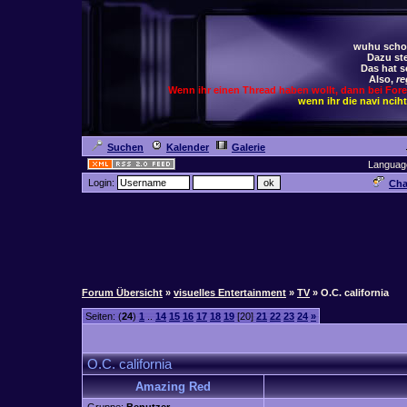
wuhu schoc
Dazu ste
Das hat s
Also,
re
Wenn ihr einen Thread haben wollt, dann bei For
wenn ihr die navi ncih
Suchen
Kalender
Galerie
Languag
Login:
Cha
Forum Übersicht
»
visuelles Entertainment
»
TV
» O.C. california
Seiten: (
24
)
1
..
14
15
16
17
18
19
[20]
21
22
23
24
»
O.C. california
Amazing Red