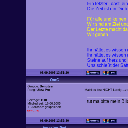
Ein letzter Toast, ei
Die Zeit ist ein Dieb
Für alle und keinen
Wir sind am Ziel un
Der Letzte macht da
Wir gehen
Ihr hättet es wisse
Ihr hättet es wisse
Steine auf herz und
Uns schießt der Saf
08.09.2005 13:51:20
OmG
Gruppe:
Benutzer
Rang:
Ultra-Pro
Malni du bist NICHT Lustig....v
Beiträge:
1110
tut ma bitte mein Bi
Mitglied seit: 16.06.2005
IP-Adresse: gespeichert
08.09.2005 13:52:30
Amazing Red