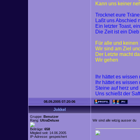
Kann uns keiner n
Trocknet eure Trän
Laßt uns Abschied
Ein letzter Toast, ei
Die Zeit ist ein Dieb
Für alle und keinen
Wir sind am Ziel un
Der Letzte macht da
Wir gehen
Ihr hättet es wisse
Ihr hättet es wisse
Steine auf herz und
Uns schießt der Saf
08.09.2005 07:20:06
Jokkel
Gruppe:
Benutzer
Rang:
UltraDeluxe
Wir sind alle witzig ausser du
Beiträge:
658
Mitglied seit: 14.06.2005
IP-Adresse: gespeichert