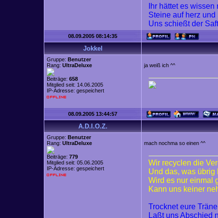
Ihr hättet es wisse
Steine auf herz und
Uns schießt der Saf
08.09.2005 08:14:35
Jokkel
Gruppe:
Benutzer
Rang:
UltraDeluxe
ja weiß ich ^^
Beiträge:
658
Mitglied seit: 14.06.2005
IP-Adresse: gespeichert
08.09.2005 13:44:57
A.D.I.O.Z.
Gruppe:
Benutzer
Rang:
UltraDeluxe
mach nochma so einen ^^
Beiträge:
779
Wir recyclen die Ve
Mitglied seit: 05.06.2005
IP-Adresse: gespeichert
Und das, was übrig 
Wird es nur einmal
Kann uns keiner n
Trocknet eure Trän
Laßt uns Abschied