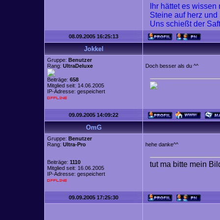
Ihr hättet es wisse
Steine auf herz und
Uns schießt der Saf
08.09.2005 16:25:13
Jokkel
Gruppe:
Benutzer
Rang:
UltraDeluxe
Doch besser als du ^^
Beiträge:
658
Mitglied seit: 14.06.2005
IP-Adresse: gespeichert
09.09.2005 14:09:22
OmG
Gruppe:
Benutzer
Rang:
Ultra-Pro
hehe danke^^
Beiträge:
1110
tut ma bitte mein Bi
Mitglied seit: 16.06.2005
IP-Adresse: gespeichert
09.09.2005 17:25:30