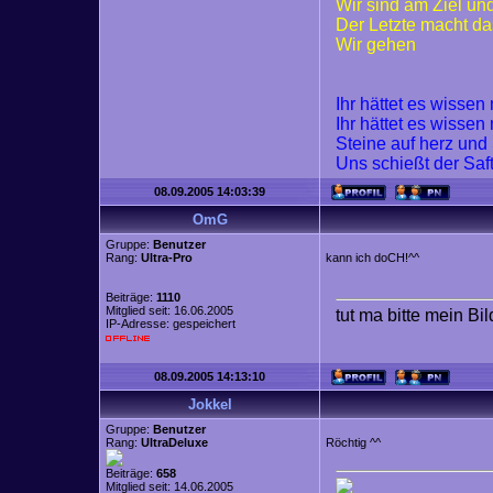
Wir sind am Ziel un
Der Letzte macht da
Wir gehen
Ihr hättet es wisse
Ihr hättet es wisse
Steine auf herz und
Uns schießt der Saf
08.09.2005 14:03:39
OmG
Gruppe:
Benutzer
Rang:
Ultra-Pro
kann ich doCH!^^
Beiträge:
1110
Mitglied seit: 16.06.2005
tut ma bitte mein Bi
IP-Adresse: gespeichert
08.09.2005 14:13:10
Jokkel
Gruppe:
Benutzer
Rang:
UltraDeluxe
Röchtig ^^
Beiträge:
658
Mitglied seit: 14.06.2005