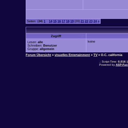
Seiten: (
24
)
1
..
14
15
16
17
18
19
[20]
21
22
23
24
»
Zugriff
keine
Lesen:
alle
Schreiben:
Benutzer
Gruppe:
allgemein
Forum Übersicht
»
visuelles Entertainment
»
TV
» O.C. california
.: Script-Time:
0,016
|
Powered by
ASP-Fas