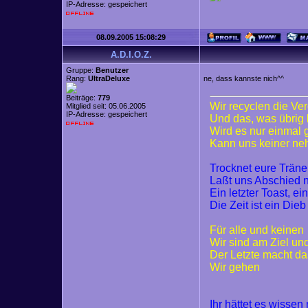
IP-Adresse: gespeichert
08.09.2005 15:08:29
A.D.I.O.Z.
Gruppe:
Benutzer
Rang:
UltraDeluxe
ne, dass kannste nich^^
Beiträge:
779
Wir recyclen die Ve
Mitglied seit: 05.06.2005
IP-Adresse: gespeichert
Und das, was übrig 
Wird es nur einmal
Kann uns keiner n
Trocknet eure Trän
Laßt uns Abschied
Ein letzter Toast, ei
Die Zeit ist ein Dieb
Für alle und keinen
Wir sind am Ziel un
Der Letzte macht da
Wir gehen
Ihr hättet es wisse