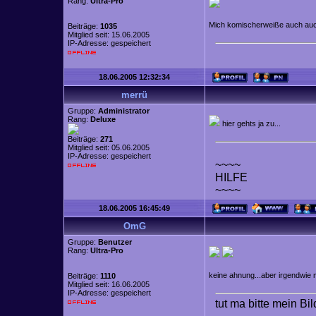
Rang:
Ultra-Pro
Mich komischerweiße auch au
Beiträge:
1035
Mitglied seit: 15.06.2005
IP-Adresse: gespeichert
18.06.2005 12:32:34
merrü
Gruppe:
Administrator
Rang:
Deluxe
hier gehts ja zu...
Beiträge:
271
Mitglied seit: 05.06.2005
IP-Adresse: gespeichert
~~~~
HILFE
~~~~
18.06.2005 16:45:49
OmG
Gruppe:
Benutzer
Rang:
Ultra-Pro
keine ahnung...aber irgendwie
Beiträge:
1110
Mitglied seit: 16.06.2005
IP-Adresse: gespeichert
tut ma bitte mein Bi