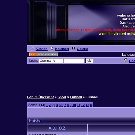
wuhu schoc
Dazu ste
Das hat s
Also,
re
Wenn ihr einen Thread haben wollt, dann bei For
wenn ihr die navi ncih
Suchen
Kalender
Galerie
Languag
Login:
Cha
Forum Übersicht
»
Sport
»
Fußball
» Fußball
Seiten: (
13
)
1
2
[3]
4
5
6
7
8
9
10
11
12
13
»
Fußball
A.D.I.O.Z.