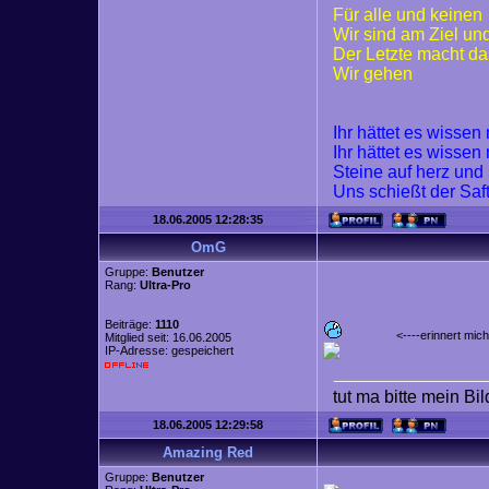
Für alle und keinen
Wir sind am Ziel un
Der Letzte macht da
Wir gehen
Ihr hättet es wisse
Ihr hättet es wisse
Steine auf herz und
Uns schießt der Saf
18.06.2005 12:28:35
OmG
Gruppe:
Benutzer
Rang:
Ultra-Pro
Beiträge:
1110
<----erinnert mic
Mitglied seit: 16.06.2005
IP-Adresse: gespeichert
tut ma bitte mein Bi
18.06.2005 12:29:58
Amazing Red
Gruppe:
Benutzer