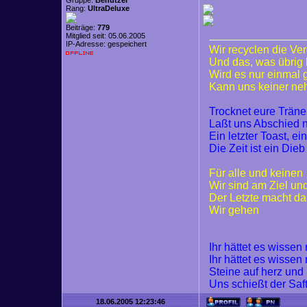
Gruppe:
Benutzer
Rang:
UltraDeluxe
Beiträge:
779
Mitglied seit: 05.06.2005
IP-Adresse: gespeichert
Wir recyclen die Ve
Und das, was übrig 
Wird es nur einmal
Kann uns keiner n
Trocknet eure Trän
Laßt uns Abschied
Ein letzter Toast, ei
Die Zeit ist ein Dieb
Für alle und keinen
Wir sind am Ziel un
Der Letzte macht da
Wir gehen
Ihr hättet es wisse
Ihr hättet es wisse
Steine auf herz und
Uns schießt der Saf
18.06.2005 12:23:46