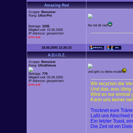
Amazing Red
Gruppe:
Benutzer
Rang:
Ultra-Pro
Ne mit dir net!
Beiträge:
1035
Mitglied seit: 15.06.2005
IP-Adresse: gespeichert
18.06.2005 12:26:33
A.D.I.O.Z.
Gruppe:
Benutzer
Rang:
UltraDeluxe
und geh zu deina muddi
Beiträge:
779
Mitglied seit: 05.06.2005
IP-Adresse: gespeichert
Wir recyclen die Ve
Und das, was übrig 
Wird es nur einmal
Kann uns keiner n
Trocknet eure Trän
Laßt uns Abschied
Ein letzter Toast, ei
Die Zeit ist ein Dieb