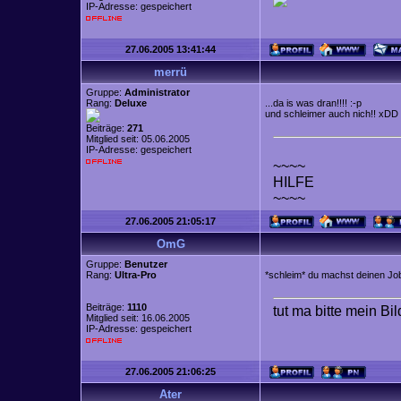
IP-Adresse: gespeichert
27.06.2005 13:41:44
merrü
Gruppe:
Administrator
Rang:
Deluxe
...da is was dran!!!! :-p
und schleimer auch nich!! xDD
Beiträge:
271
Mitglied seit: 05.06.2005
IP-Adresse: gespeichert
~~~~
HILFE
~~~~
27.06.2005 21:05:17
OmG
Gruppe:
Benutzer
Rang:
Ultra-Pro
*schleim* du machst deinen Job 
Beiträge:
1110
tut ma bitte mein Bi
Mitglied seit: 16.06.2005
IP-Adresse: gespeichert
27.06.2005 21:06:25
Ater