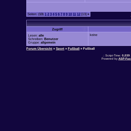
Seiten: (
13
)
1
2
3
4
5
6
7
8
9
10
11
12
[13]
»
Zugriff
keine
Lesen:
alle
Schreiben:
Benutzer
Gruppe:
allgemein
Forum Übersicht
»
Sport
»
Fußball
» Fußball
.: Script-Time:
0,039
Powered by
ASP-Fas