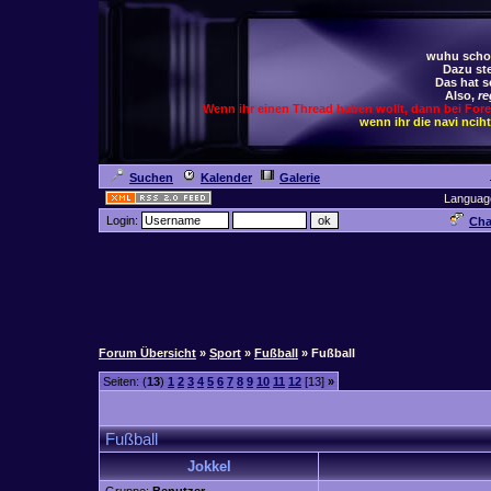
wuhu schoc
Dazu ste
Das hat s
Also,
re
Wenn ihr einen Thread haben wollt, dann bei For
wenn ihr die navi ncih
Suchen
Kalender
Galerie
Languag
Login:
Cha
Forum Übersicht
»
Sport
»
Fußball
» Fußball
Seiten: (
13
)
1
2
3
4
5
6
7
8
9
10
11
12
[13]
»
Fußball
Jokkel