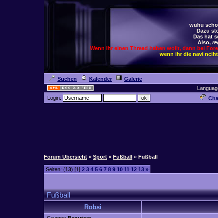
wuhu schoc
Dazu ste
Das hat s
Also,
re
Wenn ihr einen Thread haben wollt, dann bei For
wenn ihr die navi ncih
Suchen
Kalender
Galerie
Languag
Login:
Cha
Forum Übersicht
»
Sport
»
Fußball
» Fußball
Seiten: (
13
) [1]
2
3
4
5
6
7
8
9
10
11
12
13
»
Fußball
Robsi