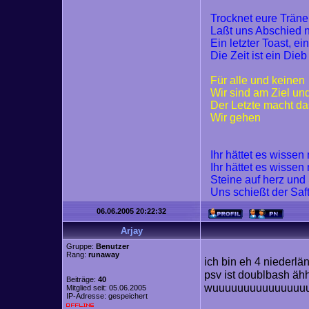
Trocknet eure Trän
Laßt uns Abschied
Ein letzter Toast, ei
Die Zeit ist ein Dieb
Für alle und keinen
Wir sind am Ziel un
Der Letzte macht da
Wir gehen
Ihr hättet es wisse
Ihr hättet es wisse
Steine auf herz und
Uns schießt der Saf
06.06.2005 20:22:32
Arjay
Gruppe:
Benutzer
Rang:
runaway
ich bin eh 4 niederl
psv ist doublbash ähh
Beiträge:
40
wuuuuuuuuuuuuuuu
Mitglied seit: 05.06.2005
IP-Adresse: gespeichert