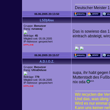
Deutscher Meister 
06.06.2005 20:13:50
LSD|Alex
Gruppe:
Benutzer
Rang:
runaway
Das is sowieso das 1. 
eintrach absteigt, wi
Beiträge:
45
Mitglied seit: 05.06.2005
IP-Adresse: gespeichert
06.06.2005 20:15:57
A.D.I.O.Z.
Gruppe:
Benutzer
Rang:
UltraDeluxe
supa, ihr habt gegen
Mutterstadt des Fußb
Beiträge:
779
Mitglied seit: 05.06.2005
nix oda
^^
IP-Adresse: gespeichert
Wir recyclen die Ve
Und das, was übrig 
Wird es nur einmal
Kann uns keiner n