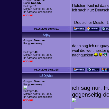
Gruppe:
Benutzer
Rang:
Nobody
Holstein Kiel ist das 
Beiträge:
2
Mitglied seit: 06.06.2005
Ich sach nur: Deutsc
IP-Adresse: gespeichert
Deutscher Meister 
06.06.2005 19:46:21
Arjay
Gruppe:
Benutzer
Rang:
runaway
dann sag ich uruguay 
weil die weltmeister 
Beiträge:
40
nachgucken
Mitglied seit: 05.06.2005
IP-Adresse: gespeichert
06.06.2005 19:51:28
LSD|Alex
Gruppe:
Benutzer
Rang:
runaway
ich sag nur: F
Beiträge:
45
gegenseitig-d
Mitglied seit: 05.06.2005
IP-Adresse: gespeichert