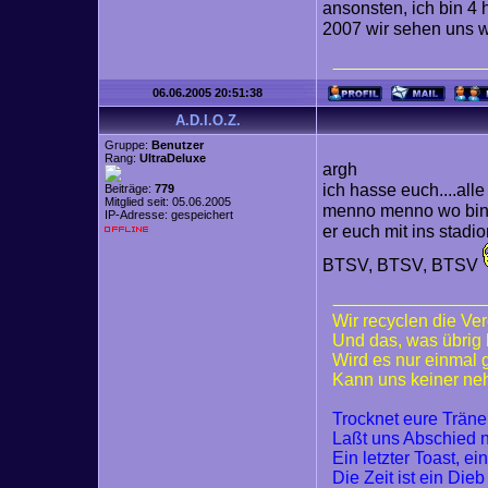
ansonsten, ich bin 4 ho
2007 wir sehen uns wi
06.06.2005 20:51:38
A.D.I.O.Z.
Gruppe:
Benutzer
Rang:
UltraDeluxe
argh
ich hasse euch....alle
Beiträge:
779
Mitglied seit: 05.06.2005
menno menno wo bin i
IP-Adresse: gespeichert
er euch mit ins stadi
BTSV, BTSV, BTSV
Wir recyclen die Ve
Und das, was übrig 
Wird es nur einmal
Kann uns keiner n
Trocknet eure Trän
Laßt uns Abschied
Ein letzter Toast, ei
Die Zeit ist ein Dieb