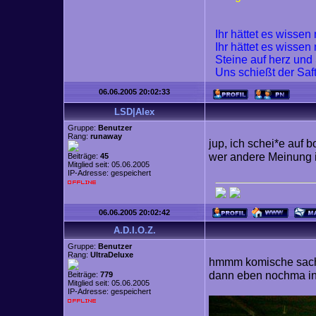
Ihr hättet es wisse
Ihr hättet es wisse
Steine auf herz und
Uns schießt der Saf
06.06.2005 20:02:33
LSD|Alex
Gruppe:
Benutzer
Rang:
runaway
jup, ich schei*e auf 
wer andere Meinung i
Beiträge:
45
Mitglied seit: 05.06.2005
IP-Adresse: gespeichert
06.06.2005 20:02:42
A.D.I.O.Z.
Gruppe:
Benutzer
Rang:
UltraDeluxe
hmmm komische sach
dann eben nochma in
Beiträge:
779
Mitglied seit: 05.06.2005
IP-Adresse: gespeichert