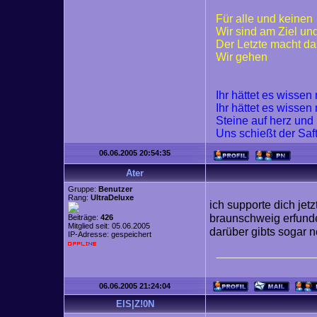
Für alle und keinen
Wir sind am Ziel un
Der Letzte macht da
Wir gehen
Ihr hättet es wisse
Ihr hättet es wisse
Steine auf herz und
Uns schießt der Saf
06.06.2005 20:54:35
Ater
Gruppe:
Benutzer
Rang:
UltraDeluxe
ich supporte dich jetz
braunschweig erfunden
Beiträge:
426
Mitglied seit: 05.06.2005
darüber gibts sogar ne
IP-Adresse: gespeichert
06.06.2005 21:24:04
EIS|Z!0N