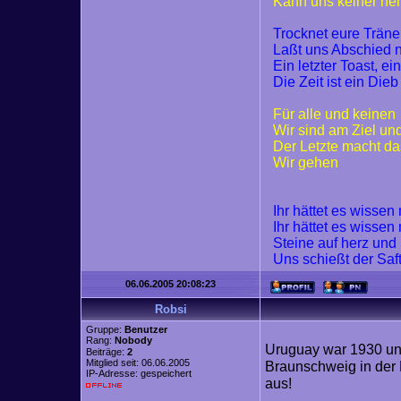
Kann uns keiner n
Trocknet eure Trän
Laßt uns Abschied
Ein letzter Toast, ei
Die Zeit ist ein Dieb
Für alle und keinen
Wir sind am Ziel un
Der Letzte macht da
Wir gehen
Ihr hättet es wisse
Ihr hättet es wisse
Steine auf herz und
Uns schießt der Saf
06.06.2005 20:08:23
Robsi
Gruppe:
Benutzer
Rang:
Nobody
Uruguay war 1930 und
Beiträge:
2
Mitglied seit: 06.06.2005
Braunschweig in der 
IP-Adresse: gespeichert
aus!