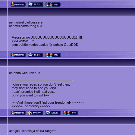
nen viiiiiiiel viel besseren
och will näxtn rang >.<
Frrosstann-rUUUUUUUUUUUUUUUUULEZ!!!!!
>>>Gloifolls!!! ^^
imm schön kuchn backn für schule Oo xDDD
ne anna willsu nich!!!!
>close your eyes so you don't feel then,
they don' need to see you cry!
I can't promise i will heal you..
but if you want to i will try<
>>>And i hope you'll find your freedome!<<<<<<<<
>>>>>>For eternity<<<<<<
ach juhu ich bin ja näxta rang ^^