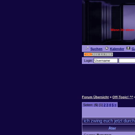
Wenn ihr einen
Suchen
Kalender
Ga
Login:
Forum Übersicht
»
Off-Topic! ^^
Seiten: (
5
) [1]
2
3
4
5
»
ich zwing euch jetzt du
Ater