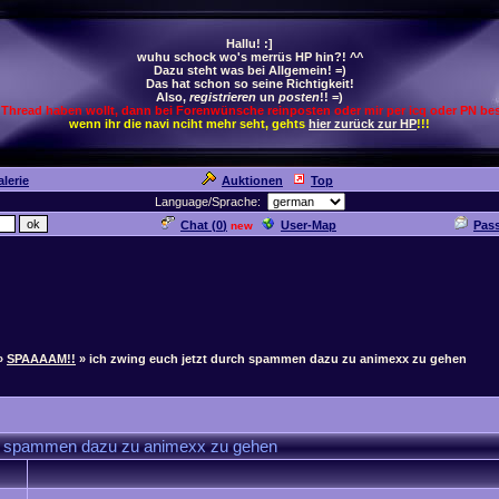
Hallu! :]
wuhu schock wo's merrüs HP hin?! ^^
Dazu steht was bei Allgemein! =)
Das hat schon so seine Richtigkeit!
Also,
registrieren
un
posten
!! =)
 Thread haben wollt, dann bei Forenwünsche reinposten oder mir per icq oder PN bes
wenn ihr die navi nciht mehr seht, gehts
hier zurück zur HP
!!!
lerie
Auktionen
Top
Language/Sprache:
Chat (
0
)
User-Map
Pas
new
»
SPAAAAM!!
» ich zwing euch jetzt durch spammen dazu zu animexx zu gehen
rch spammen dazu zu animexx zu gehen