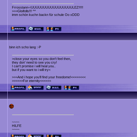
Frrosstann-rUUUUUUUUUUUUUUUUULEZ!!!!!
>>>Gloifolls!!! ^^
imm schön kuchn backn für schule Oo xDDD
binn ich scho lang :-P
>close your eyes so you don't feel then,
they don' need to see you cry!
I can't promise i will heal you..
but if you want to i will try<
>>>And i hope you'll find your freedome!<<<<<<<<
>>>>>>For eternity<<<<<<
~~~~
HILFE
~~~~