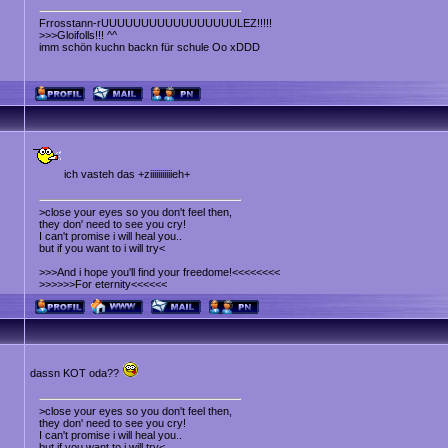
Frrosstann-rUUUUUUUUUUUUUUUUULEZ!!!!!
>>>Gloifolls!!! ^^
imm schön kuchn backn für schule Oo xDDD
ich vasteh das +ziiiiiiiiiiieh+
>close your eyes so you don't feel then,
they don' need to see you cry!
I can't promise i will heal you..
but if you want to i will try<
>>>And i hope you'll find your freedome!<<<<<<<<
>>>>>>For eternity<<<<<<
dassn KOT oda??
>close your eyes so you don't feel then,
they don' need to see you cry!
I can't promise i will heal you..
but if you want to i will try<