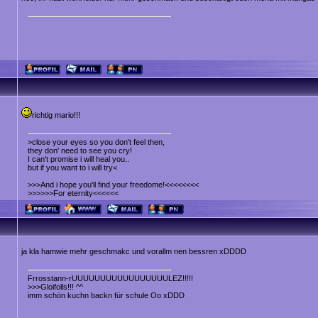
richtig mario!!!
>close your eyes so you don't feel then,
they don' need to see you cry!
I can't promise i will heal you..
but if you want to i will try<
>>>And i hope you'll find your freedome!<<<<<<<<
>>>>>>For eternity<<<<<<
ja kla hamwie mehr geschmakc und vorallm nen bessren xDDDD
Frrosstann-rUUUUUUUUUUUUUUUUULEZ!!!!!
>>>Gloifolls!!! ^^
imm schön kuchn backn für schule Oo xDDD