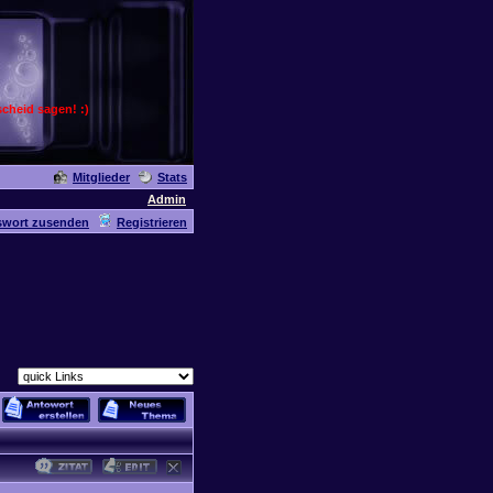
cheid sagen! :)
Mitglieder
Stats
Admin
swort zusenden
Registrieren