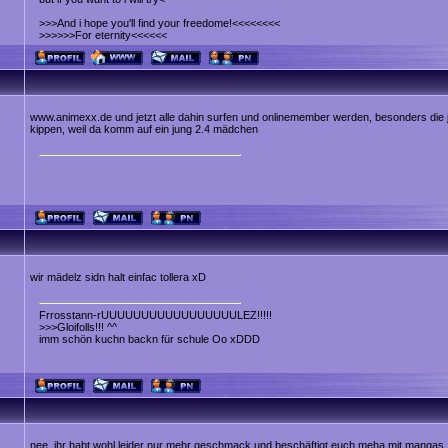
>>>And i hope you'll find your freedome!<<<<<<<<
>>>>>>For eternity<<<<<<
www.animexx.de und jetzt alle dahin surfen und onlinemember werden, besonders die j
kippen, weil da komm auf ein jung 2.4 mädchen
wir mädelz sidn halt einfac tollera xD
Frrosstann-rUUUUUUUUUUUUUUUUULEZ!!!!!
>>>Gloifolls!!! ^^
imm schön kuchn backn für schule Oo xDDD
nee, ihr habt wohl leider nur mehr geschmack und beschäftigt euch meha mit mangas