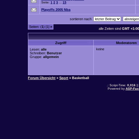
Seite:
1
2
3
...
15
Playoffs 2005 Nba
sortieren nach
Seiten: (
1
) [1]
»
alle Zeiten sind
GMT +1:0
Zugriff
Moderatoren
keine
Lesen:
alle
Schreiben:
Benutzer
Gruppe:
allgemein
Forum Übersicht
»
Sport
» Basketball
.: Script-Time:
0,016
||
Powered by
ASP-Fas