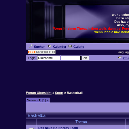
wuhu schoc
Dazu ste
Das hat s
Also,
re
Wenn ihr einen Thread haben wollt, dann bei For
wenn ihr die navi ncih
Suchen
Kalender
Galerie
Languag
Login:
Cha
Forum Übersicht
»
Sport
» Basketball
Seiten: (
1
) [1]
»
Basketball
Thema
Das neue Bs-Energy Team