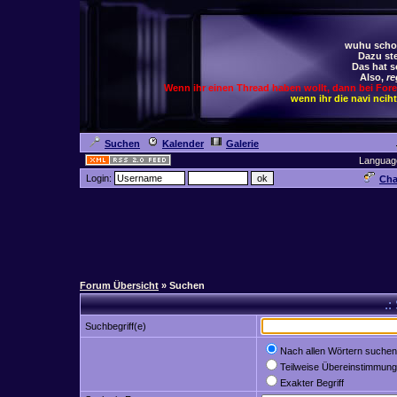
wuhu schoc
Dazu ste
Das hat s
Also,
re
Wenn ihr einen Thread haben wollt, dann bei For
wenn ihr die navi ncih
Suchen
Kalender
Galerie
Languag
Login:
Cha
Forum Übersicht
» Suchen
.:
Suchbegriff(e)
Nach allen Wörtern suchen
Teilweise Übereinstimmung
Exakter Begriff