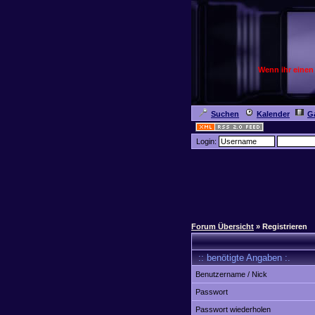
Wenn ihr einen
Suchen
Kalender
Ga
Login:
Forum Übersicht
» Registrieren
:: benötigte Angaben :.
Benutzername / Nick
Passwort
Passwort wiederholen