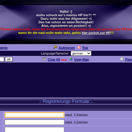
Hallu! :]
wuhu schock wo's merrüs HP hin?! ^^
Dazu steht was bei Allgemein! =)
Das hat schon so seine Richtigkeit!
Also,
registrieren
un
posten
!! =)
 Thread haben wollt, dann bei Forenwünsche reinposten oder mir per icq oder PN bes
wenn ihr die navi nciht mehr seht, gehts
hier zurück zur HP
!!!
lerie
Auktionen
Top
Language/Sprache:
Chat (
0
)
User-Map
Pas
new
.: Registrierungs-Formular :.
mind. 3 Zeichen
mind. 3 Zeichen