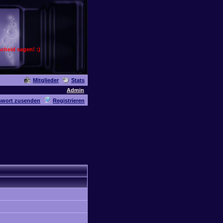
cheid sagen! :)
Mitglieder
Stats
Admin
swort zusenden
Registrieren