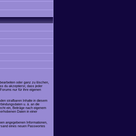
 bearbeiten oder ganz zu löschen,
ss du akzeptierst, dass jeder
Forums nur für ihre eigenen
den strafbaren Inhalte in diesem
rbindungsdaten u. ä. an die
cht ein, Beiträge nach eigenem
 erhobenen Daten in einer
oben angegebenen Informationen,
Versand eines neuen Passwortes