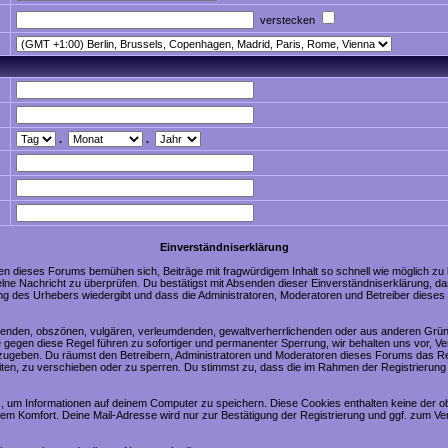
verstecken
.
.
Einverständniserklärung
en dieses Forums bemühen sich, Beiträge mit fragwürdigem Inhalt so schnell wie möglich zu
nzelne Nachricht zu überprüfen. Du bestätigst mit Absenden dieser Einverständniserklärung, da
ng des Urhebers wiedergibt und dass die Administratoren, Moderatoren und Betreiber dieses 
digenden, obszönen, vulgären, verleumdenden, gewaltverherrlichenden oder aus anderen Grün
 gegen diese Regel führen zu sofortiger und permanenter Sperrung, wir behalten uns vor, Ve
zugeben. Du räumst den Betreibern, Administratoren und Moderatoren dieses Forums das Re
ten, zu verschieben oder zu sperren. Du stimmst zu, dass die im Rahmen der Registrierung
 um Informationen auf deinem Computer zu speichern. Diese Cookies enthalten keine der 
nem Komfort. Deine Mail-Adresse wird nur zur Bestätigung der Registrierung und ggf. zum 