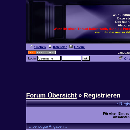
wuhu schoc
Dazu ste
Das hat s
Also,
re
Wenn ihr einen Thread haben wollt, dann bei For
wenn ihr die navi ncih
Suchen
Kalender
Galerie
Languag
Login:
Cha
Forum Übersicht
» Registrieren
.: Regi
Für einen Eintrag
Ansonsten 
:: benötigte Angaben :.