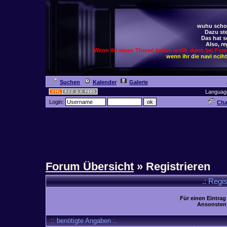
wuhu schoc
Dazu ste
Das hat s
Also,
re
Wenn ihr einen Thread haben wollt, dann bei For
wenn ihr die navi ncih
Suchen
Kalender
Galerie
Languag
Login:
Cha
Forum Übersicht
» Registrieren
.: Regi
Für einen Eintrag
Ansonsten 
:: benötigte Angaben :.