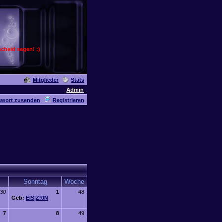
cheid sagen! :)
Mitglieder
Stats
Admin
swort zusenden
Registrieren
Sonntag
Woche
30
1
48
Geb:
EIS|Z!0N
7
8
49