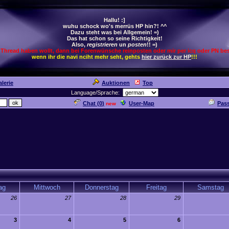
Hallu! :]
wuhu schock wo's merrüs HP hin?! ^^
Dazu steht was bei Allgemein! =)
Das hat schon so seine Richtigkeit!
Also,
registrieren
un
posten
!! =)
 Thread haben wollt, dann bei Forenwünsche reinposten oder mir per icq oder PN bes
wenn ihr die navi nciht mehr seht, gehts
hier zurück zur HP
!!!
lerie
Auktionen
Top
Language/Sprache:
Chat (
0
)
User-Map
Pas
new
ag
Mittwoch
Donnerstag
Freitag
Samstag
26
27
28
29
3
4
5
6