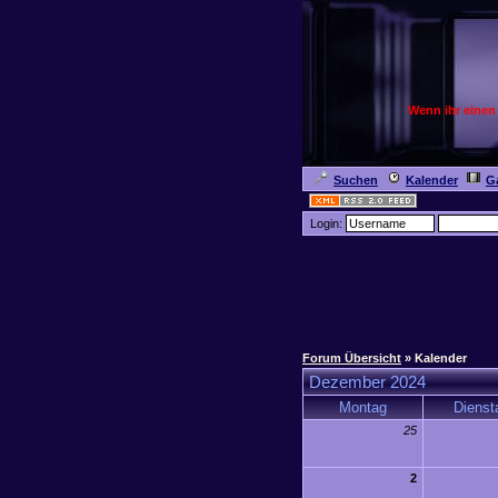
Wenn ihr einen
Suchen
Kalender
Ga
Login:
Forum Übersicht
» Kalender
Dezember 2024
Montag
Dienst
25
2