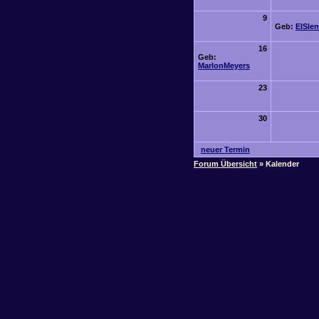
9
Geb:
EISle
16
Geb:
MarlonMeyers
23
30
neuer Termin
Forum Übersicht
» Kalender