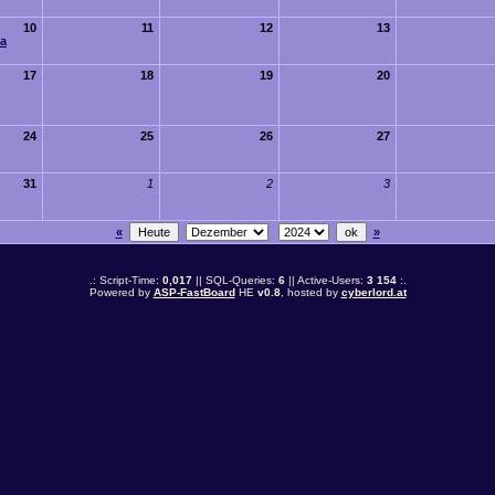
10
11
12
13
na
17
18
19
20
24
25
26
27
31
1
2
3
«
»
.: Script-Time:
0,017
|| SQL-Queries:
6
|| Active-Users:
3 154
:.
Powered by
ASP-FastBoard
HE
v0.8
, hosted by
cyberlord.at