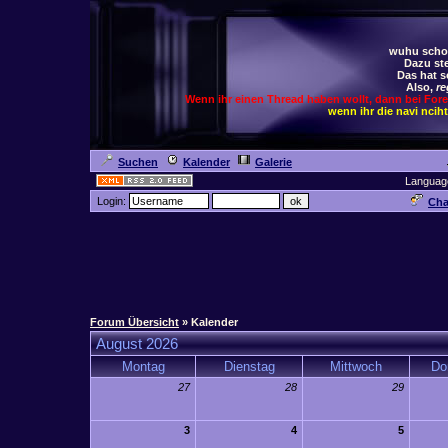
wuhu schoc
Dazu ste
Das hat s
Also,
re
Wenn ihr einen Thread haben wollt, dann bei For
wenn ihr die navi ncih
Suchen
Kalender
Galerie
Languag
Login:
Cha
Forum Übersicht
» Kalender
August 2026
Montag
Dienstag
Mittwoch
Do
27
28
29
3
4
5