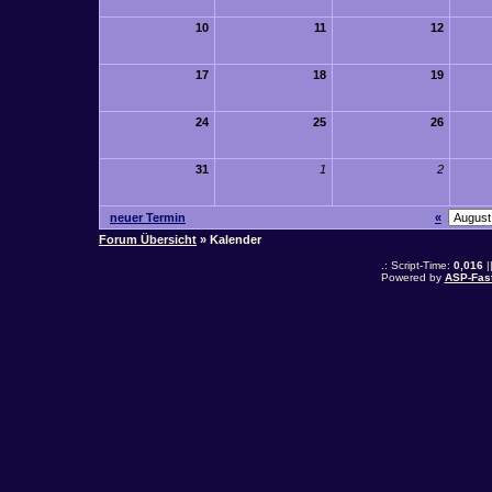
10
11
12
17
18
19
24
25
26
31
1
2
neuer Termin
«
Forum Übersicht
» Kalender
.: Script-Time:
0,016
|
Powered by
ASP-Fas