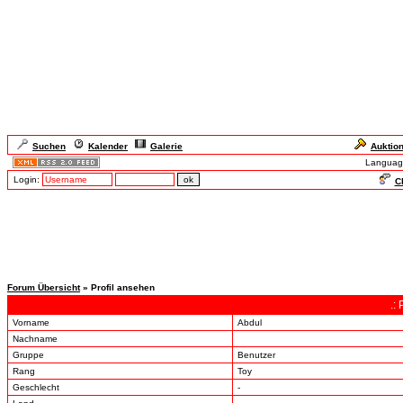
Suchen
Kalender
Galerie
Auktio
Languag
Login:
Ch
Forum Übersicht
» Profil ansehen
.:
Vorname
Abdul
Nachname
Gruppe
Benutzer
Rang
Toy
Geschlecht
-