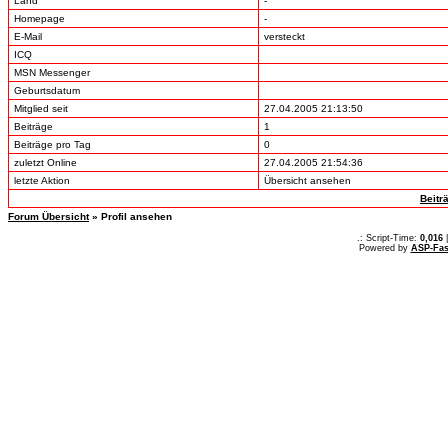
Land
-
Homepage
-
E-Mail
versteckt
ICQ
MSN Messenger
Geburtsdatum
Mitglied seit
27.04.2005 21:13:50
Beiträge
1
Beiträge pro Tag
0
zuletzt Online
27.04.2005 21:54:36
letzte Aktion
Übersicht ansehen
Beitr
Forum Übersicht
» Profil ansehen
.: Script-Time:
0,016
|
Powered by
ASP-Fas