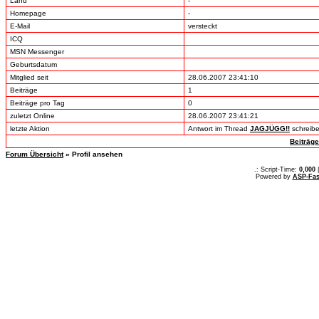
Land
-
Homepage
-
E-Mail
versteckt
ICQ
MSN Messenger
Geburtsdatum
Mitglied seit
28.06.2007 23:41:10
Beiträge
1
Beiträge pro Tag
0
zuletzt Online
28.06.2007 23:41:21
letzte Aktion
Antwort im Thread
JAGJÜGG!!
schreib
Beiträg
Forum Übersicht
» Profil ansehen
.: Script-Time:
0,000
|
Powered by
ASP-Fas