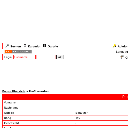
Suchen
Kalender
Galerie
Auktio
Languag
Login:
Ch
Forum Übersicht
» Profil ansehen
.: Pr
Vorname
Nachname
Gruppe
Benutzer
Rang
Toy
Geschlecht
-