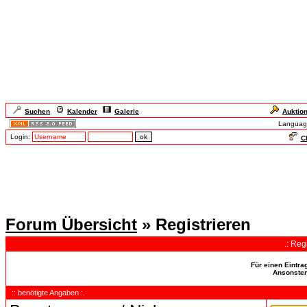
Suchen
Kalender
Galerie
Auktio
Languag
Login:
Ch
Forum Übersicht
» Registrieren
.: Reg
Für einen Eintra
Ansonsten 
:: benötigte Angaben :.