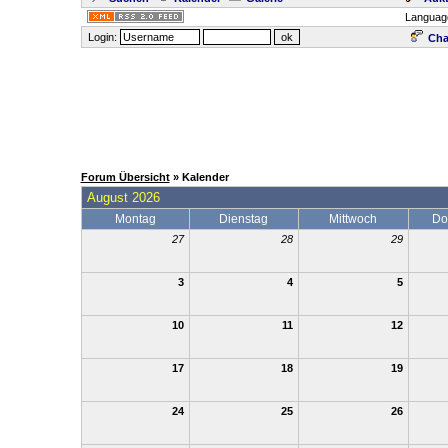
Languag
Login:
Cha
Forum Übersicht
» Kalender
August 2026
Montag
Dienstag
Mittwoch
Do
27
28
29
3
4
5
10
11
12
17
18
19
24
25
26