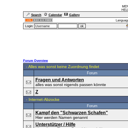
MEN
HELF
Search
Calendar
Gallery
Languag
Login:
Forum Overview
-
Alles was sonst keine Zuordnung findet
Forum
Fragen und Antworten
alles was sonst nigends passen könnte
Z
-
Internet-Abzocke
Forum
Kampf den "Schwarzen Schafen"
Hier werden Namen genannt
Unterstützer / Hilfe