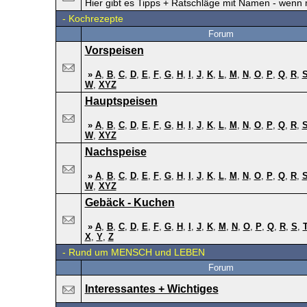
Hier gibt es Tipps + Ratschläge mit Namen - wenn 
-
Kochrezepte
Forum
Vorspeisen
»
A
,
B
,
C
,
D
,
E
,
F
,
G
,
H
,
I
,
J
,
K
,
L
,
M
,
N
,
O
,
P
,
Q
,
R
,
W
,
XYZ
Hauptspeisen
»
A
,
B
,
C
,
D
,
E
,
F
,
G
,
H
,
I
,
J
,
K
,
L
,
M
,
N
,
O
,
P
,
Q
,
R
,
W
,
XYZ
Nachspeise
»
A
,
B
,
C
,
D
,
E
,
F
,
G
,
H
,
I
,
J
,
K
,
L
,
M
,
N
,
O
,
P
,
Q
,
R
,
W
,
XYZ
Gebäck - Kuchen
»
A
,
B
,
C
,
D
,
E
,
F
,
G
,
H
,
I
,
J
,
K
,
M
,
N
,
O
,
P
,
Q
,
R
,
S
,
X
,
Y
,
Z
-
Rund um MENSCH und LEBEN
Forum
Interessantes + Wichtiges