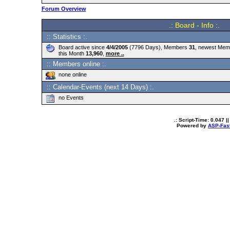
Forum Overview
.: Board - Info :.
:: Statistics :.
Board active since
4/4/2005
(7796 Days), Members
31
, newest Me
this Month
13,960
,
more ..
:: Members online :.
none online
:: Calendar-Events (next 14 Days) :.
no Events
.: Script-Time:
0.047
||
Powered by
ASP-Fas