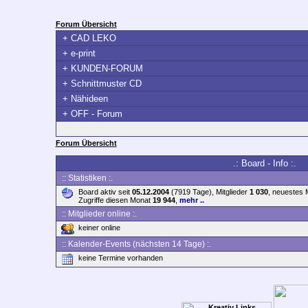
Forum Übersicht
+
CAD LEKO
+
e-print
+
KUNDEN-FORUM
+
Schnittmuster CD
+
Nähideen
+
OFF - Forum
Forum Übersicht
.: Board - Info :.
:: Statistiken :.
Board aktiv seit
05.12.2004
(7919 Tage), Mitglieder
1 030
, neuestes 
Zugriffe diesen Monat
19 944
,
mehr ..
:: Mitglieder online :.
keiner online
:: Kalender-Events (nächsten 14 Tage) :.
keine Termine vorhanden