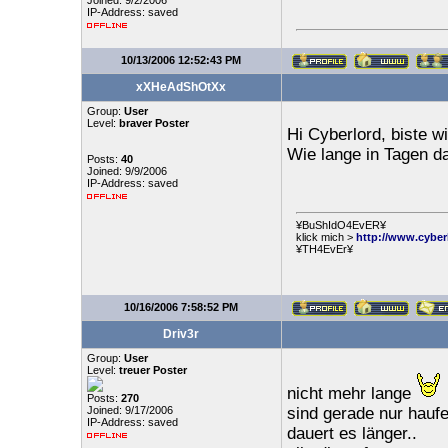
Joined: 9/2/2006
IP-Address: saved
10/13/2006 12:52:43 PM
xXHeAdShOtXx
Group:
User
Level:
braver Poster
Hi Cyberlord, biste w
Wie lange in Tagen d
Posts:
40
Joined: 9/9/2006
IP-Address: saved
¥BuShIdO4EvER¥
klick mich >
http://www.cyber
¥TH4EvEr¥
10/16/2006 7:58:52 PM
Driv3r
Group:
User
Level:
treuer Poster
nicht mehr lange
Posts:
270
Joined: 9/17/2006
sind gerade nur hauf
IP-Address: saved
dauert es länger..