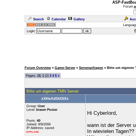
ASP-FastBoa
Forum
a
Search
Calendar
Gallery
Auc
Languag
Login:
Forum Overview
»
Game-Server
»
Serveranfragen
» Bitte um eigenen
Pages: (
5
)
1
[2]
3
4
5
»
Bitte um eigenen TMN Server
xXHeAdShOtXx
Group:
User
Level:
braver Poster
Hi Cyberlord,
Posts:
40
Joined: 9/9/2006
wann ist der Server u
IP-Address: saved
In wievielen Tagen??