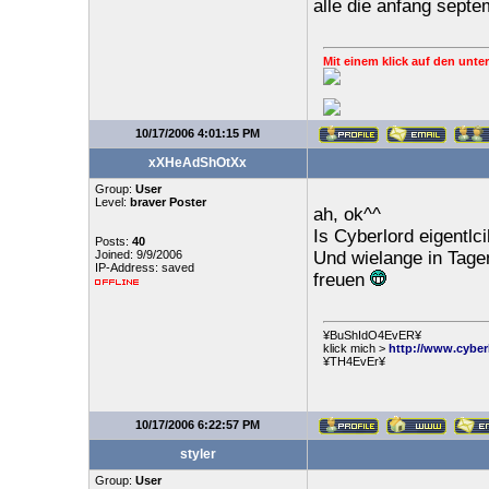
alle die anfang septe
Mit einem klick auf den unter
10/17/2006 4:01:15 PM
xXHeAdShOtXx
Group:
User
Level:
braver Poster
ah, ok^^
Is Cyberlord eigentlc
Posts:
40
Joined: 9/9/2006
Und wielange in Tage
IP-Address: saved
freuen
¥BuShIdO4EvER¥
klick mich >
http://www.cyber
¥TH4EvEr¥
10/17/2006 6:22:57 PM
styler
Group:
User