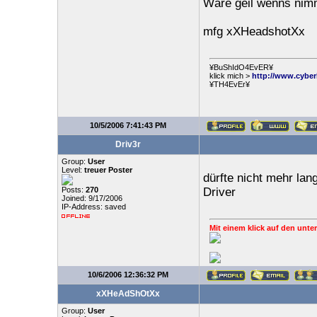
Wäre geil wenns nim
mfg xXHeadshotXx
¥BuShIdO4EvER¥
klick mich >
http://www.cyber
¥TH4EvEr¥
10/5/2006 7:41:43 PM
Driv3r
Group:
User
Level:
treuer Poster
dürfte nicht mehr lan
Posts:
270
Driver
Joined: 9/17/2006
IP-Address: saved
Mit einem klick auf den unter
10/6/2006 12:36:32 PM
xXHeAdShOtXx
Group:
User