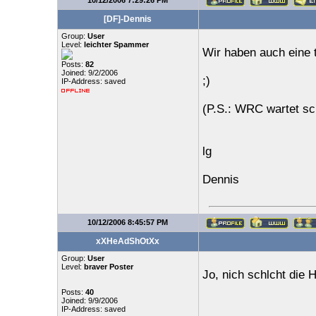
10/12/2006 7:29:26 PM
[DF]-Dennis
Group:
User
Level:
leichter Spammer
Wir haben auch eine t
Posts:
82
Joined: 9/2/2006
;)
IP-Address: saved
(P.S.: WRC wartet s
lg
Dennis
10/12/2006 8:45:57 PM
xXHeAdShOtXx
Group:
User
Level:
braver Poster
Jo, nich schlcht die 
Posts:
40
Joined: 9/9/2006
IP-Address: saved