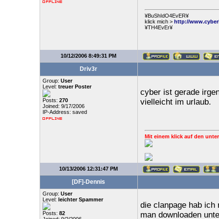
¥BuShIdO4EvER¥
klick mich >
http://www.cyber
¥TH4EvEr¥
10/12/2006 8:49:31 PM
Driv3r
Group:
User
Level:
treuer Poster
cyber ist gerade irge
Posts:
270
vielleicht im urlaub.
Joined: 9/17/2006
IP-Address: saved
Mit einem klick auf den unter
10/13/2006 12:31:47 PM
[DF]-Dennis
Group:
User
Level:
leichter Spammer
die clanpage hab ich m
Posts:
82
man downloaden unt