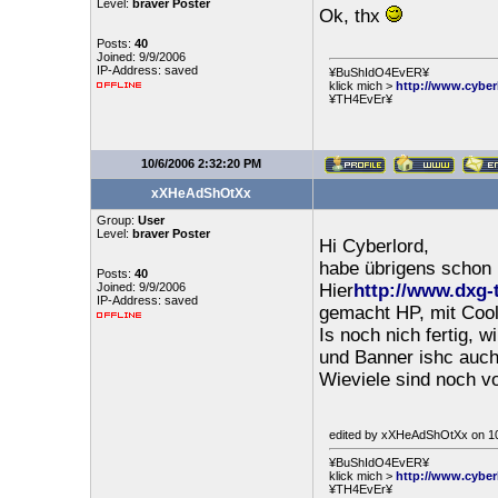
Level:
braver Poster
Ok, thx
Posts:
40
Joined: 9/9/2006
IP-Address: saved
¥BuShIdO4EvER¥
klick mich >
http://www.cyber
¥TH4EvEr¥
10/6/2006 2:32:20 PM
xXHeAdShOtXx
Group:
User
Level:
braver Poster
Hi Cyberlord,
habe übrigens schon
Posts:
40
Joined: 9/9/2006
Hier
http://www.dxg-
IP-Address: saved
gemacht HP, mit Coo
Is noch nich fertig, w
und Banner ishc auch
Wieviele sind noch vo
edited by xXHeAdShOtXx on 10
¥BuShIdO4EvER¥
klick mich >
http://www.cyber
¥TH4EvEr¥