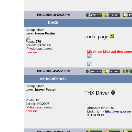
10/12/2006 3:42:35 PM
Driv3r
Group:
User
Level:
treuer Poster
coole page
Posts:
270
Joined: 9/17/2006
IP-Address: saved
Mit einem klick auf den unter
10/12/2006 4:45:29 PM
xXHeAdShOtXx
Group:
User
Level:
braver Poster
THX Driver
Posts:
40
Joined: 9/9/2006
IP-Address: saved
¥BuShIdO4EvER¥
klick mich >
http://www.cyber
¥TH4EvEr¥