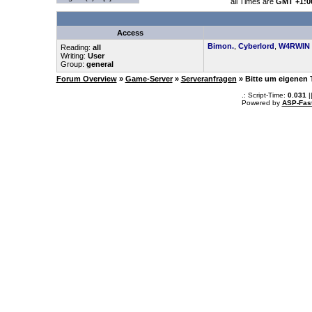
all Times are
GMT +1:0
Access
Bimon.
,
Cyberlord
,
W4RWIN
Reading:
all
Writing:
User
Group:
general
Forum Overview
»
Game-Server
»
Serveranfragen
» Bitte um eigenen
.: Script-Time:
0.031
|
Powered by
ASP-Fas