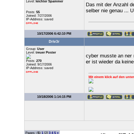
Level:
leichter Spammer
Das mit der Anzahl d
selber nie genau ... 
Posts:
55
Joined: 7/27/2006
IP-Address: saved
10/17/2006 6:42:10 PM
Driv3r
Group:
User
Level:
treuer Poster
cyber musste an ner r
Posts:
270
er ist wieder da keine
Joined: 9/17/2006
IP-Address: saved
Mit einem klick auf den unter
10/18/2006 1:14:15 PM
Pages: (
5
)
1
[2]
3
4
5
»