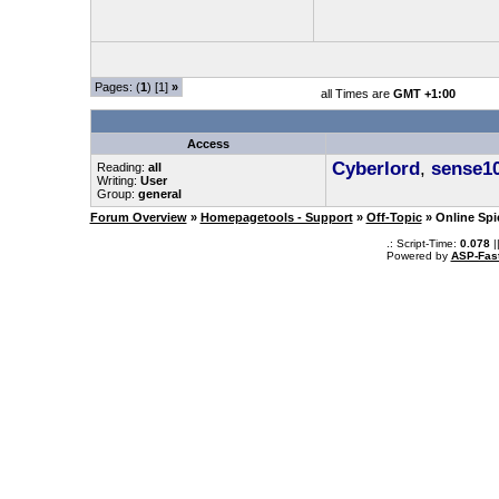
Pages: (
1
) [1]
»
all Times are
GMT +1:00
Access
Cyberlord
,
sense1
Reading:
all
Writing:
User
Group:
general
Forum Overview
»
Homepagetools - Support
»
Off-Topic
» Online Spi
.: Script-Time:
0.078
|
Powered by
ASP-Fas