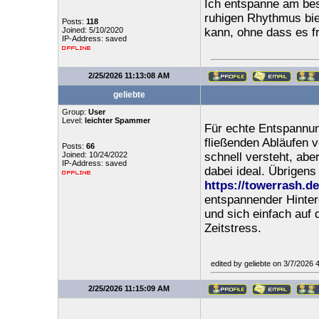
Ich entspanne am best
ruhigen Rhythmus bie
Posts:
118
Joined: 5/10/2020
kann, ohne dass es fr
IP-Address: saved
2/25/2026 11:13:08 AM
geliebte
Group:
User
Level:
leichter Spammer
Für echte Entspannun
fließenden Abläufen 
Posts:
66
Joined: 10/24/2022
schnell versteht, abe
IP-Address: saved
dabei ideal. Übrigen
https://towerrash.d
entspannender Hinter
und sich einfach auf
Zeitstress.
edited by geliebte on 3/7/2026
2/25/2026 11:15:09 AM