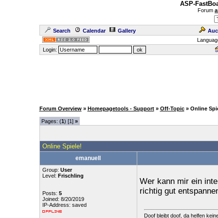
ASP-FastBoa
Forum
a
Search
Calendar
Gallery
Auc
Languag
Login:
Forum Overview
»
Homepagetools - Support
»
Off-Topic
» Online Spi
Pages: (
1
) [1]
»
Online Spiele!
emanuell
Group:
User
Level:
Frischling
Wer kann mir ein inte
richtig gut entspanne
Posts:
5
Joined: 8/20/2019
IP-Address: saved
Doof bleibt doof, da helfen keine