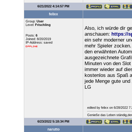
6/21/2022 4:14:57 PM
felixx
Group:
User
Level:
Frischling
Also, ich würde dir g
anschauen:
https://
Posts:
6
Joined: 8/20/2019
ein sehr moderner und
IP-Address: saved
mehr Spieler zocken. 
den erwähnten Automa
ausgezeichnete Grafi
Minuten von den Slot 
immer wieder auf die
kostenlos aus Spaß 
jede Menge gute und 
LG
edited by felixx on 6/28/2022 7
Genieße das Leben ständig,denn 
6/23/2022 5:18:34 PM
narutto