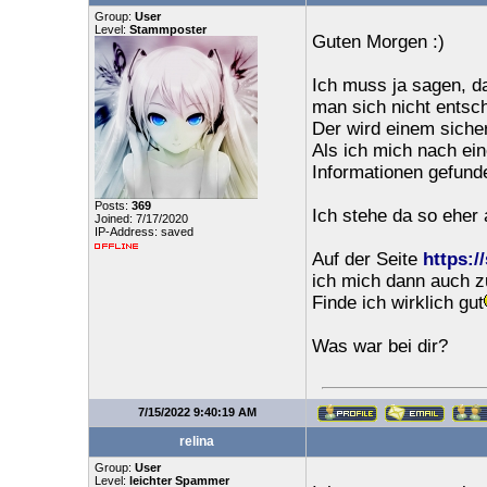
Group:
User
Level:
Stammposter
Guten Morgen :)
Ich muss ja sagen, d
man sich nicht entsc
Der wird einem sicher
Als ich mich nach ein
Informationen gefund
Posts:
369
Ich stehe da so eher
Joined: 7/17/2020
IP-Address: saved
Auf der Seite
https:/
ich mich dann auch z
Finde ich wirklich gut
Was war bei dir?
7/15/2022 9:40:19 AM
relina
Group:
User
Level:
leichter Spammer