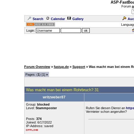
ASP-FastBoa
Forum
a
Search
Calendar
Gallery
Auc
Languag
Login:
Forum Overview
»
fastup.de
»
Support
» Was macht man bei einem R
Pages: (
1
) [1]
»
Was macht man bei einem Rohrbruch?.31
writzweber87
Group:
blocked
Level:
Stammposter
Rufen Sie diesen Dienst an
https
Vermieter schon angerufen?
Posts:
374
Joined: 6/17/2022
IP-Address: saved