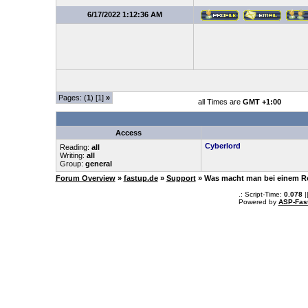
6/17/2022 1:12:36 AM
Pages: (
1
) [1]
»
all Times are
GMT +1:00
Access
Cyberlord
Reading:
all
Writing:
all
Group:
general
Forum Overview
»
fastup.de
»
Support
» Was macht man bei einem R
.: Script-Time:
0.078
|
Powered by
ASP-Fas