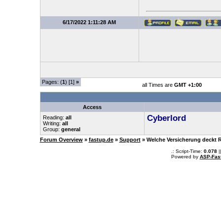
6/17/2022 1:11:28 AM
Pages: (
1
) [1]
»
all Times are
GMT +1:00
Access
Cyberlord
Reading:
all
Writing:
all
Group:
general
Forum Overview
»
fastup.de
»
Support
» Welche Versicherung deckt R
.: Script-Time:
0.078
|
Powered by
ASP-Fas