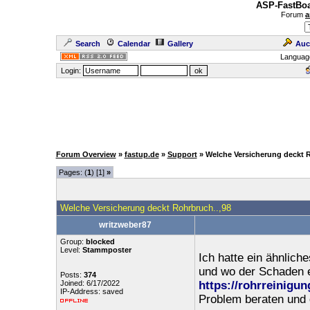
ASP-FastBoa
Forum
a
Search
Calendar
Gallery
Auc
Languag
Login:
Forum Overview
»
fastup.de
»
Support
» Welche Versicherung deckt R
Pages: (
1
) [1]
»
Welche Versicherung deckt Rohrbruch..,98
writzweber87
Group:
blocked
Level:
Stammposter
Ich hatte ein ähnlich
und wo der Schaden e
Posts:
374
Joined: 6/17/2022
https://rohrreinigu
IP-Address: saved
Problem beraten und 