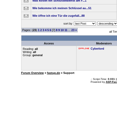
Was kostet ein Schlüsseldienst am F...1
Wie bekomme ich meinen Schlüssel au...51
Wie öffne ich eine Tür die zugefall...88
sort by
Pages: (
23
)
1
2
3
4
5
6
[7]
8
9
10
11
...
23
»
all Ti
Access
Moderators
Cyberlord
Reading:
all
Writing:
all
Group:
general
Forum Overview
»
fastup.de
» Support
.: Script-Time:
0.031
|
Powered by
ASP-Fas