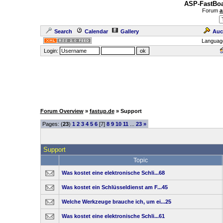
ASP-FastBoa
Forum
a
Search
Calendar
Gallery
Auc
Languag
Login:
Forum Overview
»
fastup.de
» Support
Pages: (
23
)
1
2
3
4
5
6
[7]
8
9
10
11
...
23
»
Support
Topic
Was kostet eine elektronische Schli...68
Was kostet ein Schlüsseldienst am F...45
Welche Werkzeuge brauche ich, um ei...25
Was kostet eine elektronische Schli...61