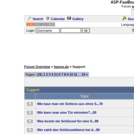
ASP-FastBoa
Forum
a
Search
Calendar
Gallery
Auc
Languag
Login:
Forum Overview
»
fastup.de
» Support
Pages: (
23
)
1
2
3
4
[5]
6
7
8
9
10
11
...
23
»
Support
Topic
Wie baut man ein Schloss aus ohne S...78
Wie kann man eine Tür eintreten?...69
Was kostet ein Schlüssel für eine S...88
Wer zahlt den Schlüsseldienst bei d...99