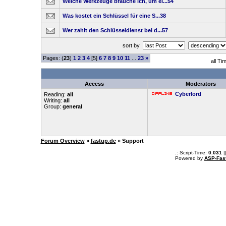
Welche Werkzeuge brauche ich, um ei...54
Was kostet ein Schlüssel für eine S...38
Wer zahlt den Schlüsseldienst bei d...57
sort by
Pages: (
23
)
1
2
3
4
[5]
6
7
8
9
10
11
...
23
»
all Ti
Access
Moderators
Cyberlord
Reading:
all
Writing:
all
Group:
general
Forum Overview
»
fastup.de
» Support
.: Script-Time:
0.031
|
Powered by
ASP-Fas