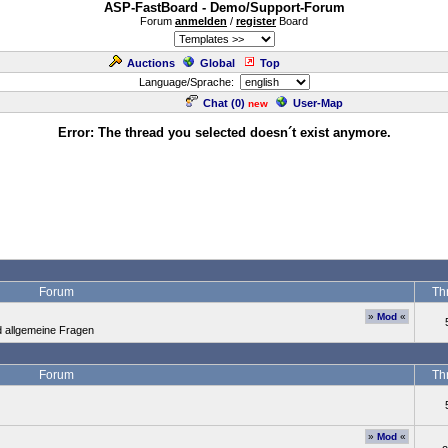
ASP-FastBoard - Demo/Support-Forum
Forum
anmelden
/
register
Board
Auctions
Global
Top
Language/Sprache:
Chat (
0
)
User-Map
new
Error: The thread you selected doesn´t exist anymore.
Forum
Th
»
Mod
«
d allgemeine Fragen
Forum
Th
»
Mod
«