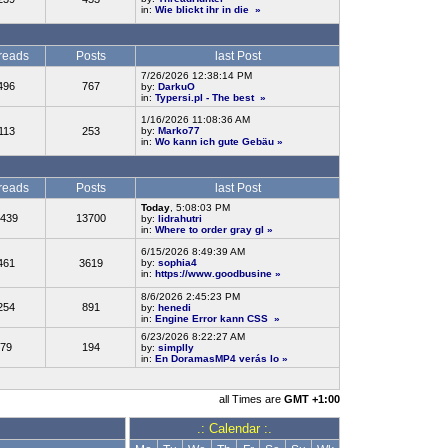
in:
Wie blickt ihr in die
»
reads
Posts
last Post
7/26/2026 12:38:14 PM
496
767
by:
DarkuO
in:
Typersi.pl - The best
»
1/16/2026 11:08:36 AM
113
253
by:
Marko77
in:
Wo kann ich gute Gebäu
»
reads
Posts
last Post
Today
, 5:08:03 PM
439
13700
by:
lidrahutri
in:
Where to order gray gl
»
6/15/2026 8:49:39 AM
461
3619
by:
sophia4
in:
https://www.goodbusine
»
8/6/2026 2:45:23 PM
254
891
by:
henedi
in:
Engine Error kann CSS
»
6/23/2026 8:22:27 AM
79
194
by:
simplly
in:
En DoramasMP4 verás lo
»
all Times are
GMT +1:00
.: Calendar :.