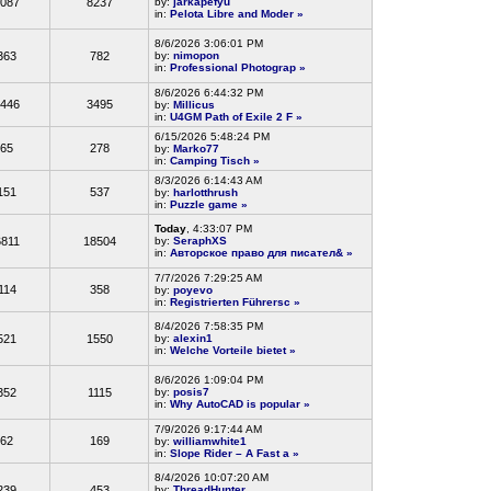
087
8237
by:
jarkapefyu
in:
Pelota Libre and Moder
»
8/6/2026 3:06:01 PM
363
782
by:
nimopon
in:
Professional Photograp
»
8/6/2026 6:44:32 PM
446
3495
by:
Millicus
in:
U4GM Path of Exile 2 F
»
6/15/2026 5:48:24 PM
65
278
by:
Marko77
in:
Camping Tisch
»
8/3/2026 6:14:43 AM
151
537
by:
harlotthrush
in:
Puzzle game
»
Today
, 4:33:07 PM
6811
18504
by:
SeraphXS
in:
Авторское право для писател&
»
7/7/2026 7:29:25 AM
114
358
by:
poyevo
in:
Registrierten Führersc
»
8/4/2026 7:58:35 PM
521
1550
by:
alexin1
in:
Welche Vorteile bietet
»
8/6/2026 1:09:04 PM
352
1115
by:
posis7
in:
Why AutoCAD is popular
»
7/9/2026 9:17:44 AM
62
169
by:
williamwhite1
in:
Slope Rider – A Fast a
»
8/4/2026 10:07:20 AM
239
453
by:
ThreadHunter