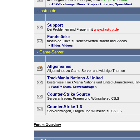
»
ASP-FastImage
,
Mines
,
Projekt-Anfragen
,
Speed-Test
-
fastup.de
Support
Bei Problemen und Fragen mit
www.fastup.de
Fundstücke
fastup.de-Links zu sehenswerten Bildern und Videos
»
Bilder
,
Videos
-
Game-Server
Allgemeines
Allgemeines zu Game-Server und wichtige Themen
TrackMania Nations & United
kostenlose TrackMania Nations und United GameServer, Hilfe
»
FastTM-Stats
,
Serveranfragen
Counter-Strike Source
Serveranfragen, Fragen und Wünsche zu CS:S
Counter-Strike 1.6
Serveranfragen, Fragen und Wünsche zu CS 1.6
Forum Overview