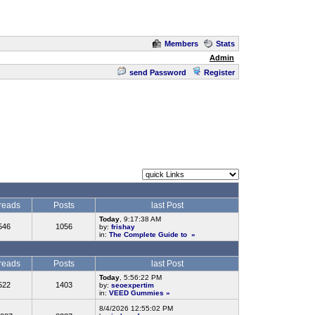
Members
Stats
Admin
send Password
Register
reads
Posts
last Post
Today
, 9:17:38 AM
546
1056
by:
frishay
in:
The Complete Guide to
»
reads
Posts
last Post
Today
, 5:56:22 PM
522
1403
by:
seoexpertim
in:
VEED Gummies
»
8/4/2026 12:55:02 PM