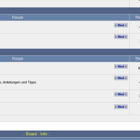
Forum
Th
»
Mod
«
»
Mod
«
Forum
Th
»
Mod
«
6
»
Mod
«
, Anleitungen und Tipps
»
Mod
«
»
Mod
«
.: Board - Info :.