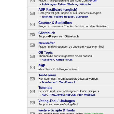
Fragen, Anregungen und Wünsche zum
Forum
»
Anleitungen
,
Fehler
,
Werbung
,
Wünsche
ASP-FastBoard (english)
Here you will get Support of our Services in english.
»
Tutorials
,
Feature-Request
,
Bugreport
Counter & Statistiken
Fragen zu unserem Counter-Service und den Statistiken
Gästebuch
Support-Fragen zum Gästebuch
Newsletter
Fragen und Anregungen zu unserem Newsletter-Tool
Off-Topic
Themen die sonst nirgendwo hinein passen.
»
Auktionen
,
Karten-Forum
PHP
alles übers PHP-Programmieren
Test-Forum
Hier kann das Forum ausgiebig getestet werden.
»
Test-Forum 1
,
Test-Forum 2
Tutorials
Beispiele und Beschreibungen zu Code-Snipplets
»
ASP
,
HTML/JavaScript/CSS
,
PHP
,
Windows
Voting-Tool / Umfragen
Support zu unserem Voting-Tool
weitere Scripte & Tools
die übrigen Tools und Scripte, sowie
Script-Wünsche