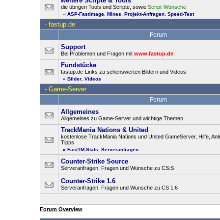
weitere Scripte & Tools
die übrigen Tools und Scripte, sowie
Script-Wünsche
»
ASP-FastImage
,
Mines
,
Projekt-Anfragen
,
Speed-Test
-
fastup.de
Forum
Support
Bei Problemen und Fragen mit
www.fastup.de
Fundstücke
fastup.de-Links zu sehenswerten Bildern und Videos
»
Bilder
,
Videos
-
Game-Server
Forum
Allgemeines
Allgemeines zu Game-Server und wichtige Themen
TrackMania Nations & United
kostenlose TrackMania Nations und United GameServer, Hilfe, Anl
Tipps
»
FastTM-Stats
,
Serveranfragen
Counter-Strike Source
Serveranfragen, Fragen und Wünsche zu CS:S
Counter-Strike 1.6
Serveranfragen, Fragen und Wünsche zu CS 1.6
Forum Overview