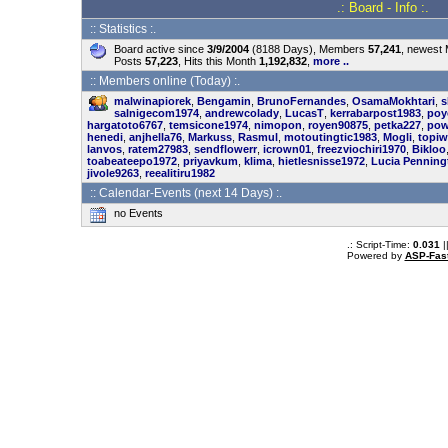
.: Board - Info :.
:: Statistics :.
Board active since
3/9/2004
(8188 Days), Members
57,241
, newest
Posts
57,223
, Hits this Month
1,192,832
,
more ..
:: Members online (Today) :.
malwinapiorek
,
Bengamin
,
BrunoFernandes
,
OsamaMokhtari
,
s
salnigecom1974
,
andrewcolady
,
LucasT
,
kerrabarpost1983
,
poy
hargatoto6767
,
temsicone1974
,
nimopon
,
royen90875
,
petka227
,
pow
henedi
,
anjhella76
,
Markuss
,
Rasmul
,
motoutingtic1983
,
Mogli
,
topiw
lanvos
,
ratem27983
,
sendflowerr
,
icrown01
,
freezviochiri1970
,
Bikloo
toabeateepo1972
,
priyavkum
,
klima
,
hietlesnisse1972
,
Lucia Penning
jivole9263
,
reealitiru1982
:: Calendar-Events (next 14 Days) :.
no Events
.: Script-Time:
0.031
|
Powered by
ASP-Fas