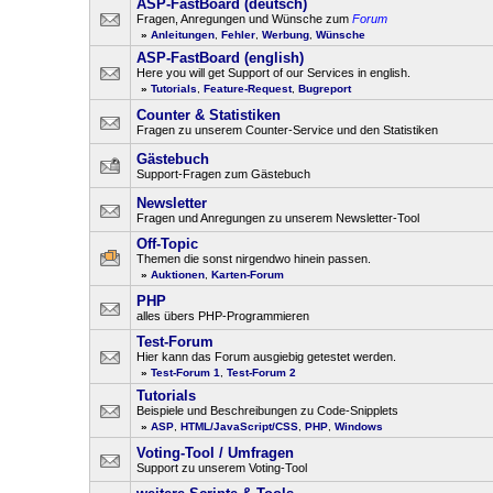
ASP-FastBoard (deutsch)
Fragen, Anregungen und Wünsche zum
Forum
»
Anleitungen
,
Fehler
,
Werbung
,
Wünsche
ASP-FastBoard (english)
Here you will get Support of our Services in english.
»
Tutorials
,
Feature-Request
,
Bugreport
Counter & Statistiken
Fragen zu unserem Counter-Service und den Statistiken
Gästebuch
Support-Fragen zum Gästebuch
Newsletter
Fragen und Anregungen zu unserem Newsletter-Tool
Off-Topic
Themen die sonst nirgendwo hinein passen.
»
Auktionen
,
Karten-Forum
PHP
alles übers PHP-Programmieren
Test-Forum
Hier kann das Forum ausgiebig getestet werden.
»
Test-Forum 1
,
Test-Forum 2
Tutorials
Beispiele und Beschreibungen zu Code-Snipplets
»
ASP
,
HTML/JavaScript/CSS
,
PHP
,
Windows
Voting-Tool / Umfragen
Support zu unserem Voting-Tool