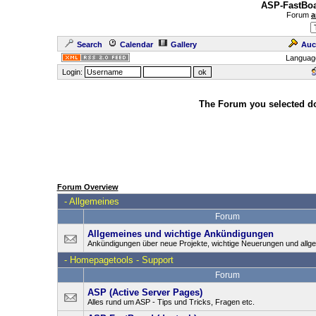
ASP-FastBoa
Forum
a
Search
Calendar
Gallery
Auc
Languag
Login:
The Forum you selected doe
Forum Overview
-
Allgemeines
Forum
Allgemeines und wichtige Ankündigungen
Ankündigungen über neue Projekte, wichtige Neuerungen und allg
-
Homepagetools - Support
Forum
ASP (Active Server Pages)
Alles rund um ASP - Tips und Tricks, Fragen etc.