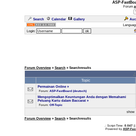
ASP-FastBoa
Forum
a
Search
Calendar
Gallery
Auc
Languag
Login:
Forum Overview
»
Search
» Searchresults
.
Topic
Permainan Online
»
Forum:
ASP-FastBoard (deutsch)
Mengoptimalkan Keuntungan Anda dengan Memahami
Peluang Kartu dalam Baccarat
»
Forum:
Off-Topic
sho
Forum Overview
»
Search
» Searchresults
.: Script-Time:
0.047
||
Powered by
ASP-Fas