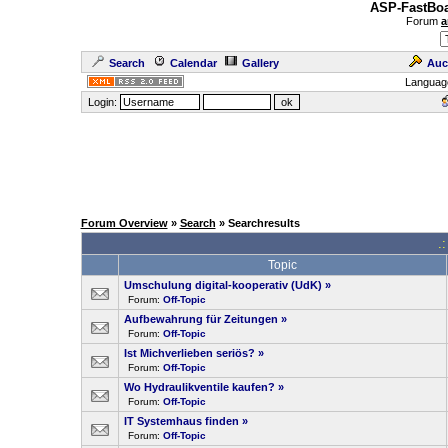
ASP-FastBoa
Forum
a
Search
Calendar
Gallery
Auc
Languag
Login:
Forum Overview
»
Search
» Searchresults
.
Topic
Umschulung digital-kooperativ (UdK)
»
Forum:
Off-Topic
Aufbewahrung für Zeitungen
»
Forum:
Off-Topic
Ist Michverlieben seriös?
»
Forum:
Off-Topic
Wo Hydraulikventile kaufen?
»
Forum:
Off-Topic
IT Systemhaus finden
»
Forum:
Off-Topic