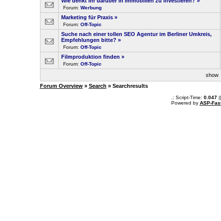
Wie denkt ihr darüber in Immobilien zu investieren?
»
Forum:
Werbung
Marketing für Praxis
»
Forum:
Off-Topic
Suche nach einer tollen SEO Agentur im Berliner Umkreis,
Empfehlungen bitte?
»
Forum:
Off-Topic
Filmproduktion finden
»
Forum:
Off-Topic
sho
Forum Overview
»
Search
» Searchresults
.: Script-Time:
0.047
|
Powered by
ASP-Fas