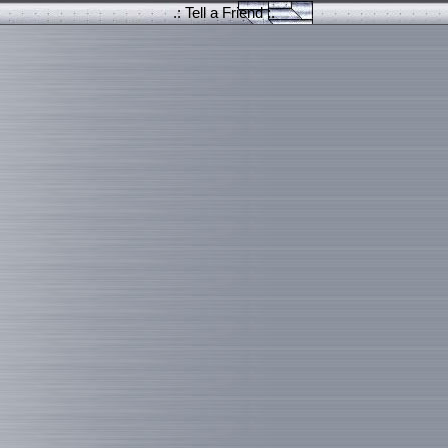
.: Tell a Friend :.