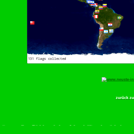
zurück z
tte scrollen–Rädchen drehen–Wurschdfingr bewächn!