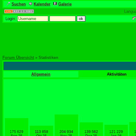
Suchen
Kalender
Galerie
Langu
Login:
Forum Übersicht
» Statistiken
Allgemein
Aktivitäten
175 629
113 858
204 934
139 562
121 229