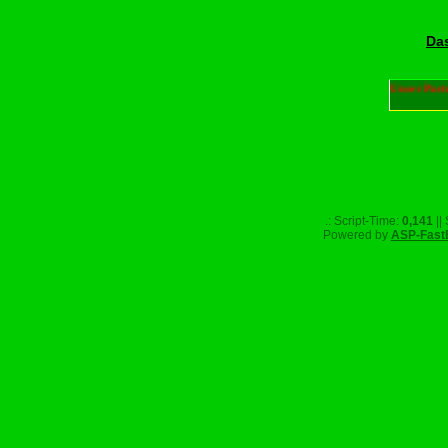
Das
Unser Part
.: Script-Time:
0,141
||
Powered by
ASP-Fast