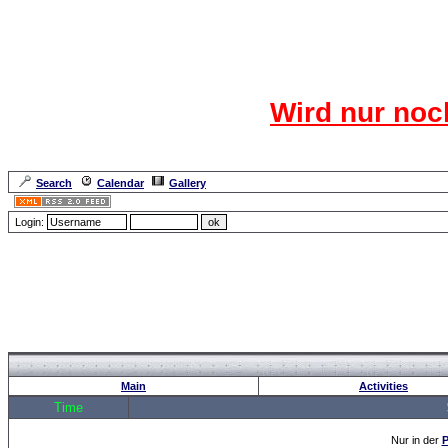
Das CR
Wird nur noc
Für den harten Ke
Neuanmel
Search
Calendar
Gallery
Lang
Login:
Forum Overview
» Statistics
Main
Activities
Time
Nur in der
P