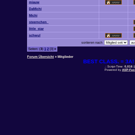
miauw
DaMichi
Michi
steernchen_
little_star
schwul
sortieren nach
Seiten: (
3
)
1
2
[3]
»
Forum Übersicht
» Mitglieder
BEST CLASS. = 3A! 
.: Script-Time:
0,016
|
Powered by
ASP-Fas