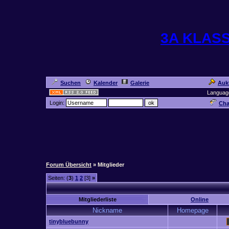
3A KLAS
Suchen
Kalender
Galerie
Auk
Languag
Login:
Cha
Forum Übersicht
» Mitglieder
Seiten: (
3
)
1
2
[3]
»
Mitgliederliste
Online
Nickname
Homepage
tinybluebunny