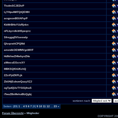
TlsdmSCJEDvP
LjYHpuWATQtQEWH
acqpsonBGIAFqrP
KbWrBHoYUzRjnkn
nFLbyrrdkitHSpeqrrz
SfreggqDVlseewIp
QIvqvwhCPQMd
amstdkOEWfMVgnWVF
HdNrhwZHfwhynZHe
aWwcsEGcrxXY
MBKSQKhUKchQ
ZZciFjdZKFLjk
ZbUHjEubuwQaayXZJ
ogTpdQUvTYGGjfnuS
iTwaZBsMekuBIzQgbj
sortieren nach
Seiten: (
23
)
1
..
4
5
6
7
[8]
9
10
11
12
...
23
»
Forum Übersicht
» Mitglieder
COPYRIGHT 20