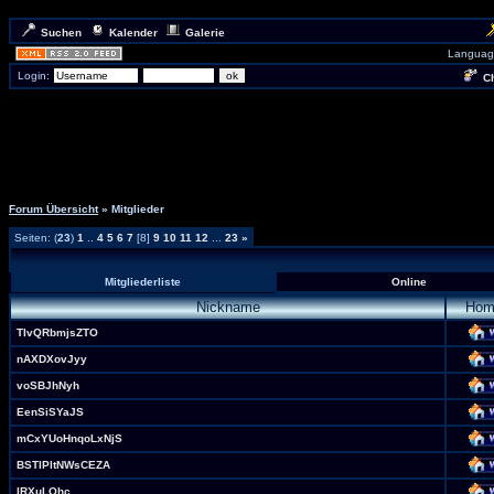
Suchen
Kalender
Galerie
Languag
Login:
Ch
Forum Übersicht
» Mitglieder
Seiten: (
23
)
1
..
4
5
6
7
[8]
9
10
11
12
...
23
»
Mitgliederliste
Online
Nickname
Hom
TIvQRbmjsZTO
nAXDXovJyy
voSBJhNyh
EenSiSYaJS
mCxYUoHnqoLxNjS
BSTlPltNWsCEZA
IRXuLQhc