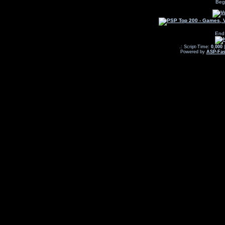
Beg
End
.: Script-Time:
0,000
|
Powered by
ASP-Fas