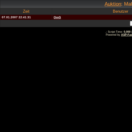
Auktion
: Ma
Zeit
Benutzer
07.01.2007 22:41:31
OmG
.: Script-Time:
0,000
|
Powered by
ASP-Fas