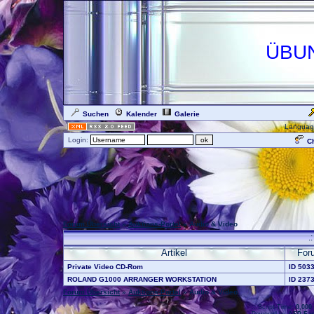
ÜBU
Suchen
Kalender
Galerie
Languag
Login:
Ch
Forum Übersicht
»
Auktions-Portal
» Audio & Video
.
Artikel
For
Private Video CD-Rom
ID 503
ROLAND G1000 ARRANGER WORKSTATION
ID 237
Forum Übersicht
»
Auktions-Portal
» Audio & Video
.: Script-Time:
0,000