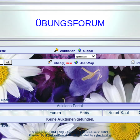
ÜBUNGSFORUM
erie
Auktionen
Global
Language/Sprache:
Chat (
0
)
User-Map
P
new
 Sport
.: Auktions-Portal :.
l
Forum
Preis
Sofort-Kauf
Keine Auktionen gefunden.
 Sport
.: Script-Time:
0,014
|| SQL-Queries:
5
|| Active-Users:
3 821
:.
Powered by
ASP-FastBoard
HE
v0.8
, hosted by
cyberlord.at