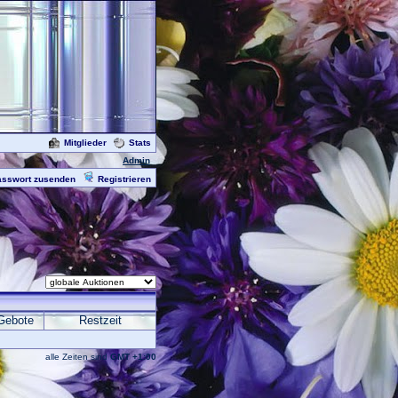
Mitglieder
Stats
Admin
asswort zusenden
Registrieren
Gebote
Restzeit
alle Zeiten sind
GMT +1:00