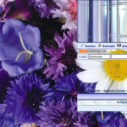
Suchen
Kalender
Gal
Login:
Forum Übersicht
»
Auktions-Portal
»
Artike
Forum Übersicht
»
Auktions-Portal
»