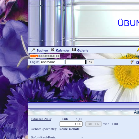
ÜBU
Suchen
Kalender
Galerie
Languag
Login:
Ch
Forum Übersicht
»
Auktions-Portal
» horror story
.
Au
aktueller Preis
:
EUR
1,00
mind. 1,00
Gebote (höchste):
keine Gebote
Sofort-Kauf-Preis:
-