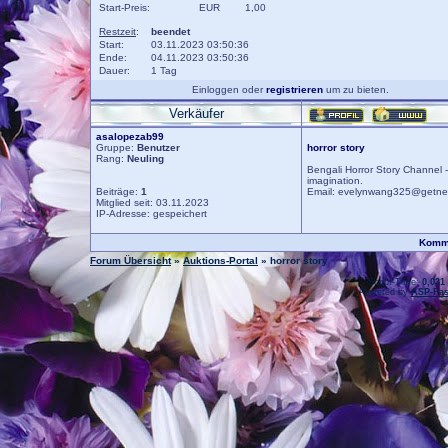
Start-Preis:
EUR
1,00
Restzeit
:
beendet
Start:
03.11.2023 03:50:36
Ende:
04.11.2023 03:50:36
Dauer:
1 Tag
Einloggen oder
registrieren
um zu bieten.
Verkäufer
asalopezab99
Gruppe:
Benutzer
horror story
Rang:
Neuling
Bengali Horror Story Channel -
imagination.
Beiträge:
1
Email: evelynwang325@getn
Mitglied seit: 03.11.2023
IP-Adresse: gespeichert
Komme
Forum Übersicht
»
Auktions-Portal
» horror story
.: Script-Time:
0,031
Powered by
ASP-Fas