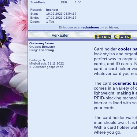
Start-Preis:
EUR
1,00
Restzeit
:
beendet
Start:
16.02.2023 08:54:17
Ende:
17.02.2023 08:54:17
Dauer:
1 Tag
Einloggen oder
registrieren
um zu bieten.
Verkäufer
GobanneyJanna
Gruppe:
Benutzer
Card holder
cooler b
Rang:
Frischling
look stylish and organi
perfect way to organiz
Beiträge:
5
cards, and ID cards. N
Mitglied seit: 21.11.2022
IP-Adresse: gespeichert
card; a card holder wa
whatever card you ne
The card
cosmetic b
comes in a variety of 
lightweight, making it
RFID-blocking technol
interior is lined with 
your cards.
The card holder wallet
man should own. It is 
With a card holder wall
where you go.