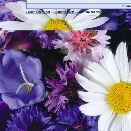
Komme
Forum Übersicht
»
Auktions-Portal
» Customizations: Screen Printing an
.: Script-Time:
0,031
Powered by
ASP-Fas