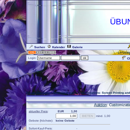
ÜBU
Suchen
Kalender
Galerie
Languag
Login:
Ch
Forum Übersicht
»
Auktions-Portal
» Customizations: Screen Printing an
.
Auktion
: Customizati
aktueller Preis
:
EUR
1,00
mind. 1,00
Gebote (höchste):
keine Gebote
Sofort-Kauf-Preis:
-