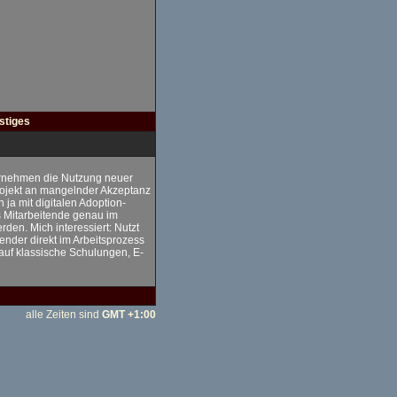
stiges
ernehmen die Nutzung neuer
Projekt an mangelnder Akzeptanz
ja mit digitalen Adoption-
 Mitarbeitende genau im
den. Mich interessiert: Nutzt
ender direkt im Arbeitsprozess
 auf klassische Schulungen, E-
alle Zeiten sind
GMT +1:00