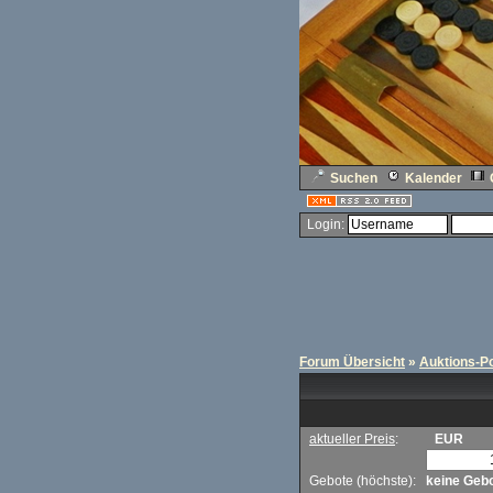
Suchen
Kalender
Login:
Forum Übersicht
»
Auktions-Po
aktueller Preis
:
EUR
Gebote (höchste):
keine Geb