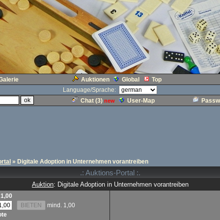
Galerie
Auktionen
Global
Top
Language/Sprache:
Chat (
3
)
User-Map
Passw
new
rtal
» Digitale Adoption in Unternehmen vorantreiben
.: Auktions-Portal :.
Auktion
: Digitale Adoption in Unternehmen vorantreiben
1,00
mind. 1,00
ote