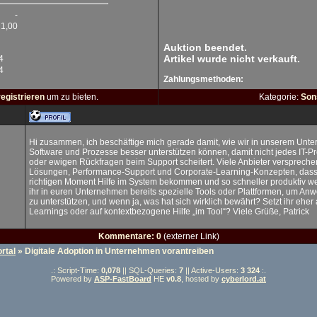
-
1,00
Auktion beendet.
Artikel wurde nicht verkauft.
4
4
Zahlungsmethoden:
registrieren
um zu bieten.
Kategorie:
Son
Hi zusammen, ich beschäftige mich gerade damit, wie wir in unserem Unt
Software und Prozesse besser unterstützen können, damit nicht jedes IT-
oder ewigen Rückfragen beim Support scheitert. Viele Anbieter versprechen 
Lösungen, Performance-Support und Corporate-Learning-Konzepten, dass
richtigen Moment Hilfe im System bekommen und so schneller produktiv wer
ihr in euren Unternehmen bereits spezielle Tools oder Plattformen, um Anw
zu unterstützen, und wenn ja, was hat sich wirklich bewährt? Setzt ihr eher
Learnings oder auf kontextbezogene Hilfe „im Tool“? Viele Grüße, Patrick
Kommentare: 0
(externer Link)
rtal
» Digitale Adoption in Unternehmen vorantreiben
.: Script-Time:
0,078
|| SQL-Queries:
7
|| Active-Users:
3 324
:.
Powered by
ASP-FastBoard
HE
v0.8
, hosted by
cyberlord.at