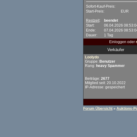
Sofort-Kauf-Preis:
Start-Preis:
EUR
Restzeit
:
beendet
Start:
06.04.2026 08:53:0
Ende:
07.04.2026 08:53:0
Dauer:
1 Tag
Einloggen oder
Verkäufer
Loolydo
Gruppe:
Benutzer
Rang:
heavy Spammer
Beiträge:
2677
Mitglied seit: 20.10.2022
IP-Adresse: gespeichert
Forum Übersicht
»
Auktions-Po