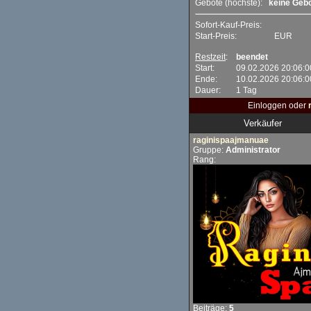
Gebote (höchste):
keine Geb
Sofort-Kauf-Preis:
Start-Preis:
EUR
Restzeit
:
beendet
Start:
09.02.2026 20:06:0
Ende:
10.02.2026 20:06:0
Dauer:
1 Tag
Einloggen oder
Verkäufer
raginispaajmanuae
Gruppe:
Administrator
Rang:
Beiträge:
5