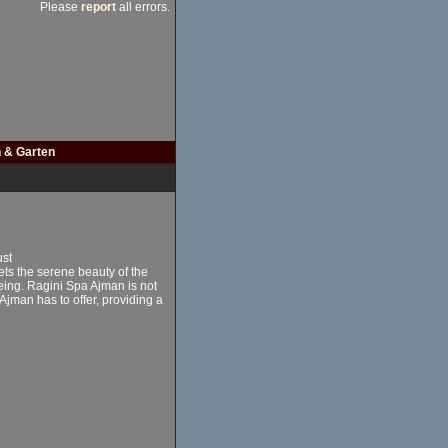
Please
report
all errors.
 & Garten
ust
eets the serene beauty of the
eing. Ragini Spa Ajman is not
Ajman has to offer, providing a