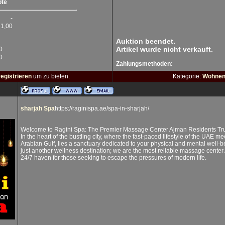
ote
-
1,00
Auktion beendet.
Artikel wurde nicht verkauft.
0
0
Zahlungsmethoden:
registrieren
um zu bieten.
Kategorie:
Wohnen
sharjah Spa
https://raginispa.ae/spa-in-sharjah/
Welcome to Ragini Spa: The Premier Massage Center Ajman Residents Tr
In the heart of the bustling city, where the fast-paced lifestyle of the UAE m
Arabian Gulf, lies a sanctuary dedicated to your physical and mental well-b
just another wellness destination; we are the most reliable massage center 
24/7 haven for those seeking to escape the pressures of modern life.