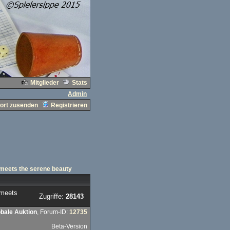
Mitglieder
Stats
Admin
ort zusenden
Registrieren
AE meets the serene beauty
 meets
Zugriffe:
28143
obale Auktion
, Forum-ID:
12735
Beta-Version