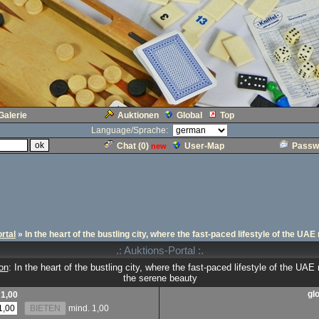
Galerie
Auktionen
Global
Top
Language/Sprache:
Chat (
0
)
User-Map
Passw
new
rtal
» In the heart of the bustling city, where the fast-paced lifestyle of the U
.: Auktions-Portal :.
on
: In the heart of the bustling city, where the fast-paced lifestyle of the UAE
the serene beauty
gl
1,00
mind. 1,00