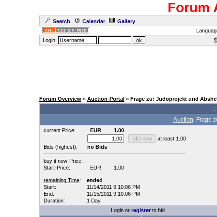
Forum 
Search
Calendar
Gallery
Languag
Login:
Forum Overview
»
Auction-Portal
» Frage zu: Judoprojekt und Abshc
.:
Auction
: Frage z
current Price
:
EUR
1.00
at least 1.00
Bids (highest):
no Bids
buy it now-Price:
-
Start-Price:
EUR
1.00
remaining Time
:
ended
Start:
11/14/2011 9:10:06 PM
End:
11/15/2011 9:10:06 PM
Duration:
1 Day
Login or
register
to bid.