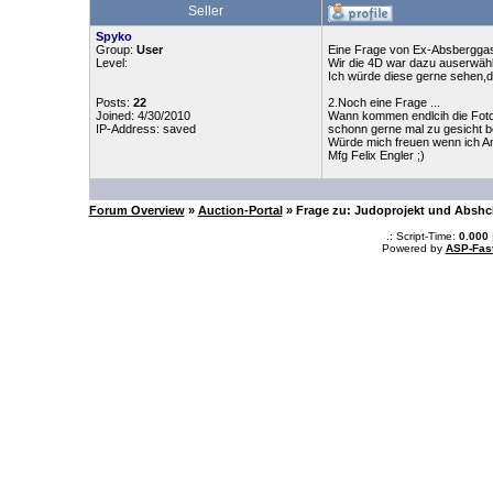
Seller
Spyko
Group:
User
Eine Frage von Ex-Absberggass
Level:
Wir die 4D war dazu auserwähl
Ich würde diese gerne sehen,da
Posts:
22
2.Noch eine Frage ...
Joined: 4/30/2010
Wann kommen endlcih die Fotos
IP-Address: saved
schonn gerne mal zu gesicht 
Würde mich freuen wenn ich A
Mfg Felix Engler ;)
Forum Overview
»
Auction-Portal
» Frage zu: Judoprojekt und Abshc
.: Script-Time:
0.000
Powered by
ASP-Fas