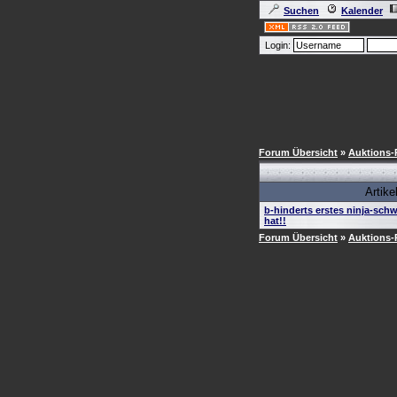
Suchen
Kalender
Login:
Forum Übersicht
»
Auktions-
Artike
b-hinderts erstes ninja-schw
hat!!
Forum Übersicht
»
Auktions-