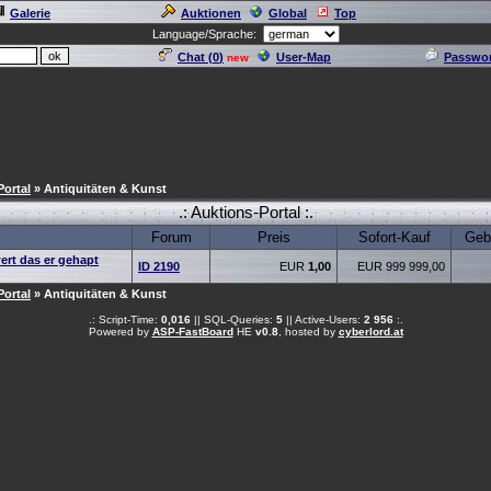
Galerie
Auktionen
Global
Top
Language/Sprache:
Chat (
0
)
User-Map
Passwor
new
Portal
» Antiquitäten & Kunst
.: Auktions-Portal :.
l
Forum
Preis
Sofort-Kauf
Geb
ert das er gehapt
ID 2190
EUR
1,00
EUR 999 999,00
Portal
» Antiquitäten & Kunst
.: Script-Time:
0,016
|| SQL-Queries:
5
|| Active-Users:
2 956
:.
Powered by
ASP-FastBoard
HE
v0.8
, hosted by
cyberlord.at