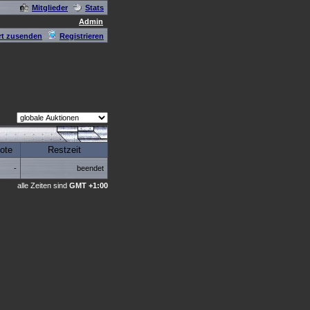
Mitglieder
Stats
Admin
t zusenden
Registrieren
ote
Restzeit
-
beendet
alle Zeiten sind
GMT +1:00